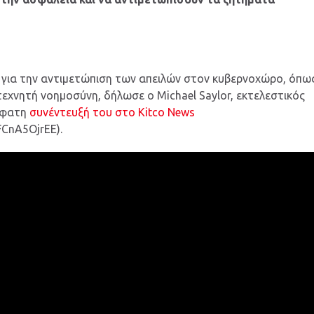
ση για την αντιμετώπιση των απειλών στον κυβερνοχώρο, όπω
τεχνητή νοημοσύνη, δήλωσε ο Michael Saylor, εκτελεστικός
όσφατη
συνέντευξή του στο Kitco News
FCnA5OjrEE).