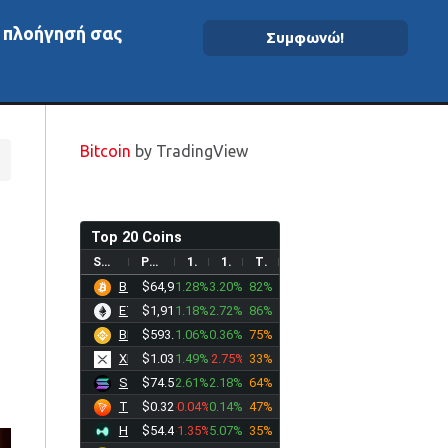
ν πλοήγησή σας
Συμφωνώ!
ομένα On-Chain
Bitcoin
by TradingView
Top 20 Coins
SYMBOL
PRICE
1D%
1W%
TREND
BTC
$64,948.73
1.28%
3.20%
82%
ETH
$1,915.49
1.18%
2.72%
86%
BNB
$593.07
1.06%
0.36%
75%
XRP
$1.0328
1.49%
-2.75%
33%
SOL
$74.5199
2.61%
2.18%
64%
TRX
$0.3280
-0.04%
0.14%
47%
HYPE
$54.4893
-1.35%
5.07%
35%