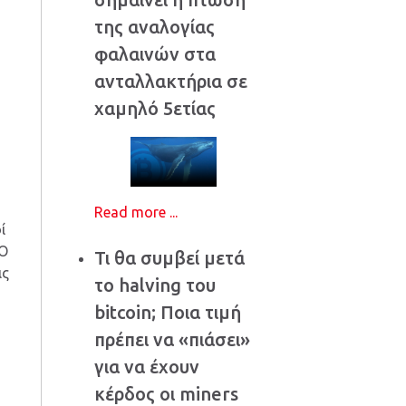
της αναλογίας
φαλαινών στα
ανταλλακτήρια σε
χαμηλό 5ετίας
ν
Read more ...
ί
 Ο
Τι θα συμβεί μετά
ις
το halving του
bitcoin; Ποια τιμή
πρέπει να «πιάσει»
για να έχουν
κέρδος οι miners