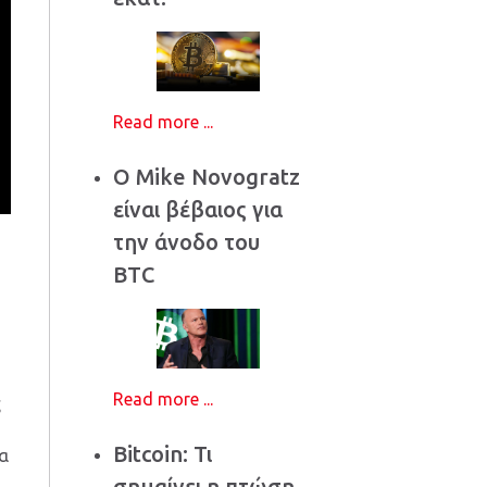
Read more ...
Ο Mike Novogratz
είναι βέβαιος για
την άνοδο του
BTC
Read more ...
ς
Bitcoin: Τι
ρα
σημαίνει η πτώση