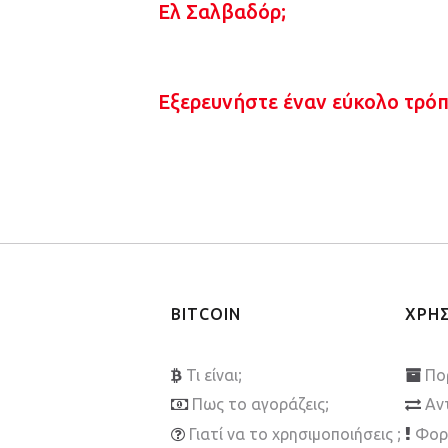
Ελ Σαλβαδόρ;
Εξερευνήστε έναν εύκολο τρό
BITCOIN
ΧΡΗ
Τι είναι;
Πο
Πως το αγοράζεις;
Αν
Γιατί να το χρησιμοποιήσεις ;
Φορ