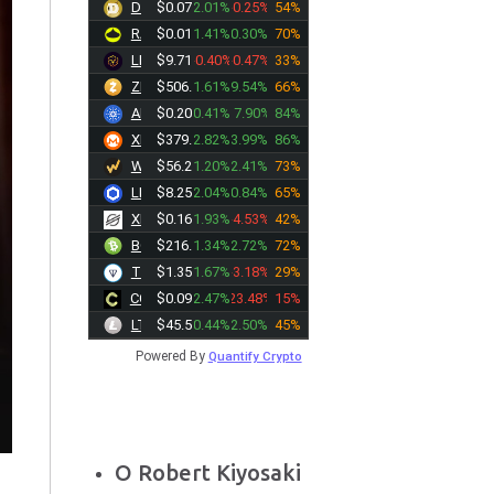
DOGE
$0.0702
2.01%
-0.25%
54%
RAIN
$0.0127
1.41%
0.30%
70%
LEO
$9.7110
-0.40%
-0.47%
33%
ZEC
$506.95
1.61%
9.54%
66%
ADA
$0.2013
0.41%
17.90%
84%
XMR
$379.81
2.82%
3.99%
86%
WBT
$56.2530
1.20%
2.41%
73%
LINK
$8.2590
2.04%
0.84%
65%
XLM
$0.1630
1.93%
-4.53%
42%
BCH
$216.20
1.34%
2.72%
72%
TONCOIN
$1.3527
1.67%
-3.18%
29%
CC
$0.0901
2.47%
-23.48%
15%
LTC
$45.5500
0.44%
2.50%
45%
Powered By
Quantify Crypto
Ο Robert Kiyosaki