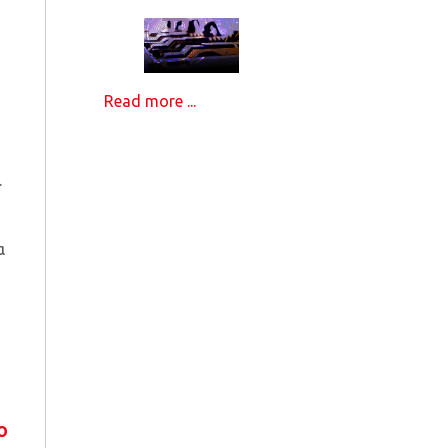
Read more ...
.
α
ο