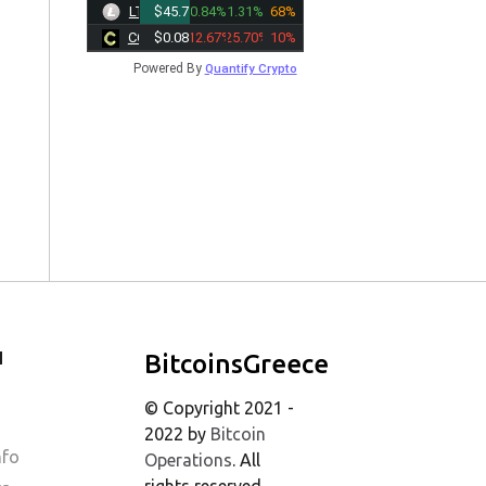
LTC
$45.7900
0.84%
1.31%
68%
CC
$0.0886
-12.67%
-25.70%
10%
Powered By
Quantify Crypto
Ι
BitcoinsGreece
© Copyright 2021 -
2022 by
Bitcoin
nfo
Operations
. All