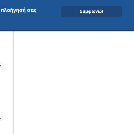
ν πλοήγησή σας
Συμφωνώ!
ομένα On-Chain
ς
ε
ε