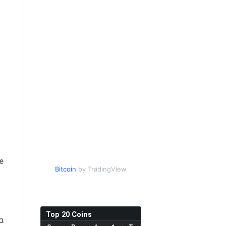
e
Bitcoin
by TradingView
Top 20 Coins
ια