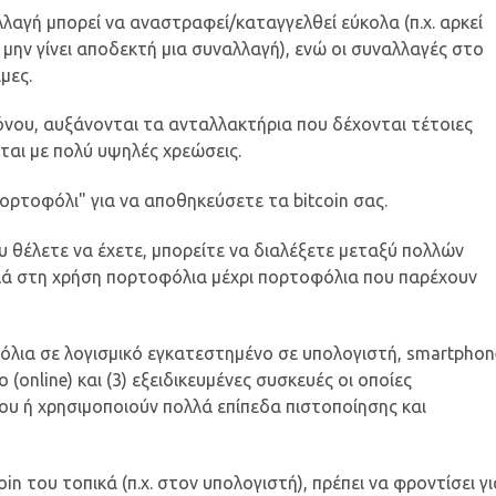
λλαγή μπορεί να αναστραφεί/καταγγελθεί εύκολα (π.χ. αρκεί
μην γίνει αποδεκτή μια συναλλαγή), ενώ οι συναλλαγές στο
μες.
όνου, αυξάνονται τα ανταλλακτήρια που δέχονται τέτοιες
ται με πολύ υψηλές χρεώσεις.
πορτοφόλι" για να αποθηκεύσετε τα bitcoin σας.
 θέλετε να έχετε, μπορείτε να διαλέξετε μεταξύ πολλών
ά στη χρήση πορτοφόλια μέχρι πορτοφόλια που παρέχουν
οφόλια σε λογισμικό εγκατεστημένο σε υπολογιστή, smartphon
 (online) και (3) εξειδικευμένες συσκευές οι οποίες
ου ή χρησιμοποιούν πολλά επίπεδα πιστοποίησης και
oin του τοπικά (π.χ. στον υπολογιστή), πρέπει να φροντίσει γ