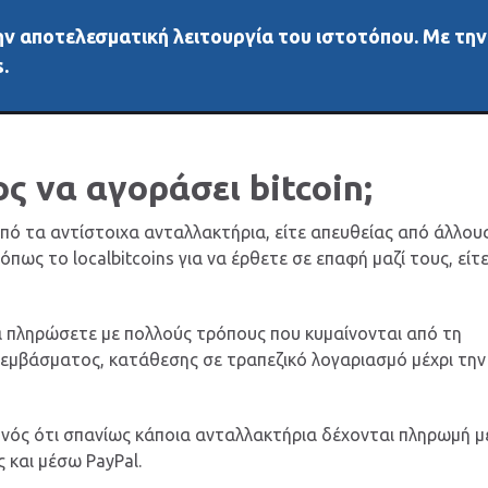
 την αποτελεσματική λειτουργία του ιστοτόπου. Με τη
ή
Νέα
Άλλα μέσα
Αγορές
Διάφορα
Δεδ
.
ς να αγοράσει bitcoin;
από τα αντίστοιχα ανταλλακτήρια, είτε απευθείας από άλλου
ως το localbitcoins για να έρθετε σε επαφή μαζί τους, είτ
να πληρώσετε με πολλούς τρόπους που κυμαίνονται από τη
 εμβάσματος, κατάθεσης σε τραπεζικό λογαριασμό μέχρι την
ονός ότι σπανίως κάποια ανταλλακτήρια δέχονται πληρωμή μ
 και μέσω PayPal.