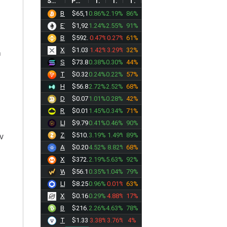
SYMBOL
PRICE
1D%
1W%
TREND
BTC
$65,176.59
0.86%
2.19%
86%
ETH
$1,929.67
1.24%
2.55%
91%
BNB
$592.78
-0.47%
-0.27%
61%
XRP
$1.0369
-1.42%
-3.29%
32%
n
SOL
$73.8798
0.38%
0.30%
44%
TRX
$0.3284
0.24%
0.22%
57%
HYPE
$56.8117
2.72%
2.52%
68%
DOGE
$0.0700
1.01%
0.28%
42%
RAIN
$0.0127
1.45%
0.34%
71%
LEO
$9.7905
0.41%
0.46%
90%
ZEC
$510.57
3.19%
11.49%
89%
ν
ADA
$0.2011
4.52%
18.82%
68%
XMR
$372.09
2.19%
5.63%
92%
WBT
$56.1220
0.35%
1.04%
79%
LINK
$8.2570
0.96%
-0.01%
63%
XLM
$0.1613
0.29%
-4.88%
17%
BCH
$216.25
2.26%
4.63%
78%
TONCOIN
$1.3360
-3.38%
-3.76%
4%