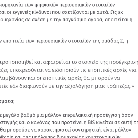
 βιομηχανία των ψηφιακών περιουσιακών στοιχείων
ι οι εγγενείς κίνδυνοι που σχετίζονται με αυτά. Ως εκ
ιομηχανίας σε σχέση με την παγκόσμια αγορά, απαιτείται η
ν εποπτεία των περιουσιακών στοιχείων της ομάδας 2, η
τροποποιηθεί και αφαιρείται το στοιχείο της προέγκρισ
εζες υποχρεούνται να ειδοποιούν τις εποπτικές αρχές για
λαμβάνουν και οι εποπτικές αρχές θα μπορούν να
τές εάν διαφωνούν με την αξιολόγηση μιας τράπεζας.»
σματα;
σε μεγάλο βαθμό μια μάλλον επιφυλακτική προσέγγιση όσον
τιγμής και ο κανόνας που προτείνει η BIS κινείται σε αυτή τ
S θα μπορούσε να χαρακτηριστεί συντηρητική, είναι μάλλον
bitcoin και της υπόλοιπης βιομηχανίας κρυπτονομικών