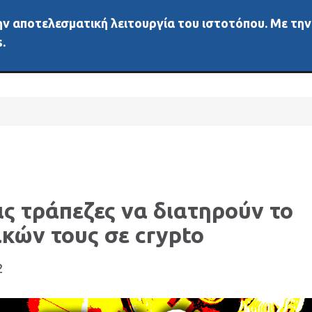
 την αποτελεσματική λειτουργία του ιστοτόπου. Με τη
ή
Νέα
Άλλα μέσα
Αγορές
Διάφορα
Δεδ
.
τις τράπεζες να διατηρούν το
κών τους σε crypto
2