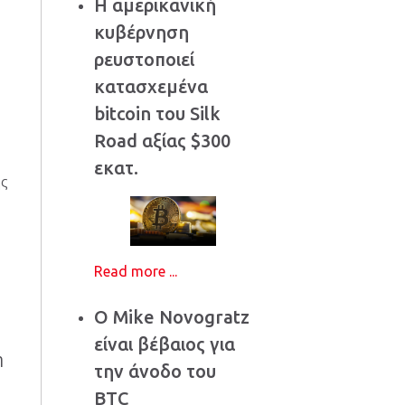
Η αμερικανική
κυβέρνηση
ρευστοποιεί
κατασχεμένα
bitcoin του Silk
Road αξίας $300
εκατ.
ης
Read more ...
Ο Mike Novogratz
είναι βέβαιος για
η
την άνοδο του
BTC