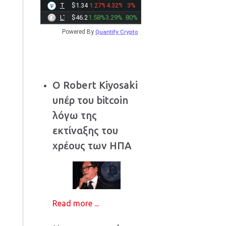
TONCOIN
$1.3404
-1.27%
-4.32%
3%
LTC
$46.3000
1.58%
3.29%
80%
Powered By
Quantify Crypto
Ο Robert Kiyosaki
υπέρ του bitcoin
λόγω της
εκτίναξης του
χρέους των ΗΠΑ
Read more ...