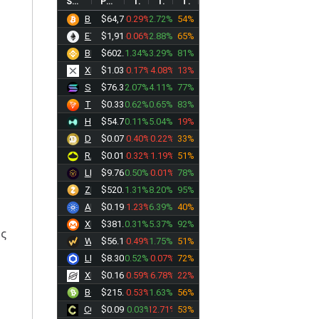
SYMBOL
PRICE
1D%
1W%
TREND
BTC
$64,775.96
-0.29%
2.72%
54%
ETH
$1,914.04
-0.06%
2.88%
65%
BNB
$602.31
1.34%
3.29%
81%
XRP
$1.0349
-0.17%
-4.08%
13%
SOL
$76.3933
2.07%
4.11%
77%
TRX
$0.3301
0.62%
0.65%
83%
HYPE
$54.7672
0.11%
5.04%
19%
DOGE
$0.0700
-0.40%
-0.22%
33%
RAIN
$0.0127
-0.32%
-1.19%
51%
LEO
$9.7675
0.50%
-0.01%
78%
ZEC
$519.45
1.31%
8.20%
95%
ADA
$0.1973
-1.23%
6.39%
40%
XMR
$381.76
0.31%
5.37%
92%
ης
WBT
$56.1710
-0.49%
1.75%
51%
LINK
$8.3080
0.52%
-0.07%
72%
XLM
$0.1631
-0.59%
-6.78%
22%
BCH
$215.99
-0.53%
1.63%
56%
CC
$0.0985
10.03%
-12.71%
53%