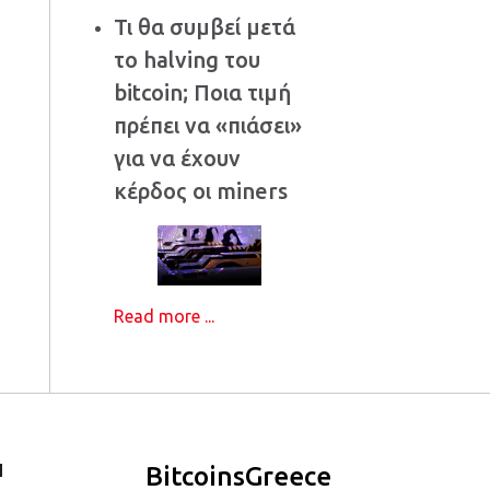
Τι θα συμβεί μετά
το halving του
bitcoin; Ποια τιμή
πρέπει να «πιάσει»
για να έχουν
κέρδος οι miners
Read more ...
Ι
BitcoinsGreece