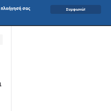
ν πλοήγησή σας
Συμφωνώ!
ομένα On-Chain
α