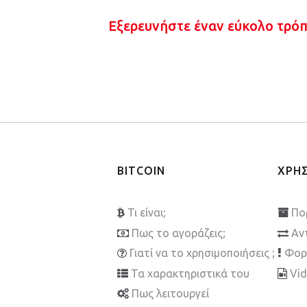
Εξερευνήστε έναν εύκολο τρό
BITCOIN
ΧΡΗ
Τι είναι;
Πο
Πως το αγοράζεις;
Αν
Γιατί να το χρησιμοποιήσεις ;
Φορ
Τα χαρακτηριστικά του
Vi
Πως λειτουργεί