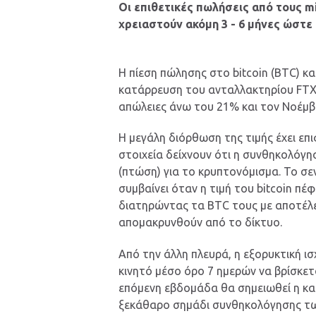
Οι επιθετικές πωλήσεις από τους mi
χρειαστούν ακόμη 3 - 6 μήνες ώστε
Η πίεση πώλησης στο bitcoin (BTC) 
κατάρρευση του ανταλλακτηρίου FTX ε
απώλειες άνω του 21% και τον Νοέμβρ
Η μεγάλη διόρθωση της τιμής έχει επι
στοιχεία δείχνουν ότι η συνθηκολόγ
(πτώση) για το κρυπτονόμισμα. Το σ
συμβαίνει όταν η τιμή του bitcoin πέ
διατηρώντας τα BTC τους με αποτέλε
απομακρυνθούν από το δίκτυο.
Από την άλλη πλευρά, η εξορυκτική ισχ
κινητό μέσο όρο 7 ημερών να βρίσκετ
επόμενη εβδομάδα θα σημειωθεί η κα
ξεκάθαρο σημάδι συνθηκολόγησης των