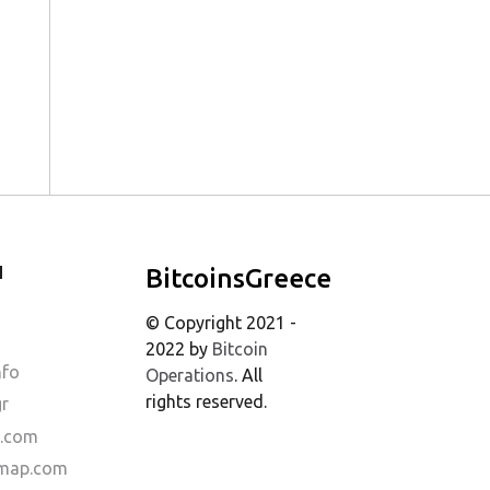
Ι
BitcoinsGreece
© Copyright 2021 -
2022 by
Bitcoin
nfo
Operations
. All
rights reserved.
gr
s.com
dmap.com