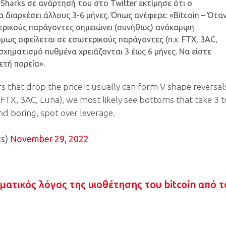
harks σε ανάρτησή του στο Twitter εκτίμησε ότι ο
διαρκέσει άλλους 3-6 μήνες. Όπως ανέφερε: «Bitcoin – Ότα
τερικούς παράγοντες σημειώνει (συνήθως) ανάκαμψη
 όμως οφείλεται σε εσωτερικούς παράγοντες (π.χ. FTX, 3AC,
σχηματισμό πυθμένα χρειάζονται 3 έως 6 μήνες. Να είστε
ετή πορεία».
rs that drop the price it usually can form V shape reversal
 (FTX, 3AC, Luna), we most likely see bottoms that take 3 t
d boring, spot over leverage.
ks)
November 29, 2022
γματικός λόγος της υιοθέτησης του bitcoin από τ