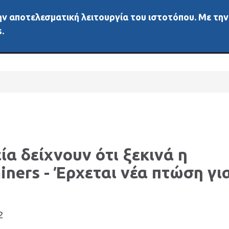
 την αποτελεσματική λειτουργία του ιστοτόπου. Με τη
ή
Νέα
Άλλα μέσα
Αγορές
Διάφορα
Δεδ
.
ία δείχνουν ότι ξεκινά η
ners - Έρχεται νέα πτώση γι
2