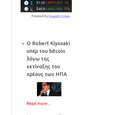
TONCOIN
$1.3324
-3.85%
-3.83%
3%
LTC
$45.9800
0.44%
2.09%
71%
Powered By
Quantify Crypto
Ο Robert Kiyosaki
υπέρ του bitcoin
λόγω της
εκτίναξης του
χρέους των ΗΠΑ
Read more ...