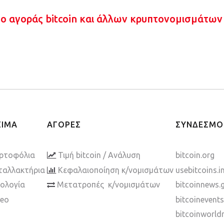
πο αγοράς bitcoin και άλλων κρυπτονομισμάτων
ΣΙΜΑ
ΑΓΟΡΕΣ
ΣΥΝΔΕΣΜΟ
ρτοφόλια
Τιμή bitcoin / Ανάλυση
bitcoin.org
ταλλακτήρια
Κεφαλαιοποίηση κ/νομισμάτων
usebitcoins.i
ολογία
Μετατροπές κ/νομισμάτων
bitcoinnews.
deo
bitcoinevent
bitcoinworl