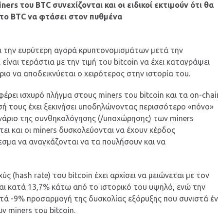
ners του BTC συνεχίζονται και οι ειδικοί εκτιμούν ότι θα
 το BTC να φτάσει στον πυθμένα
και την ευρύτερη αγορά κρυπτονομισμάτων μετά την
ίναι τεράστια με την τιμή του bitcoin να έχει καταγράψει
ιο να αποδεικνύεται ο χειρότερος στην ιστορία του.
φέρει ισχυρό πλήγμα στους miners του bitcoin και τα on-chai
ησή τους έχει ξεκινήσει υποδηλώνοντας περισσότερο «πόνο»
ενάριο της συνθηκολόγησης (/υποχώρησης) των miners
φτει και οι miners δυσκολεύονται να έχουν κέρδος
σμα να αναγκάζονται να τα πουλήσουν και να
ύς (hash rate) του bitcoin έχει αρχίσει να μειώνεται με τον
αι κατά 13,7% κάτω από το ιστορικό του υψηλό, ενώ την
τά -9% προσαρμογή της δυσκολίας εξόρυξης που συνιστά έ
 miners του bitcoin.