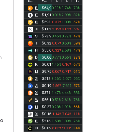
SYMBOL
PRICE
1D%
1W%
TREND
BTC
$64,968.69
0.33%
3.74%
78%
ETH
$1,918.08
0.01%
2.99%
82%
BNB
$593.13
-0.37%
1.00%
67%
XRP
$1.0285
-2.19%
-3.02%
9%
SOL
$73.9593
0.45%
0.72%
47%
TRX
$0.3281
-0.07%
0.60%
59%
HYPE
$55.6343
-0.32%
2.58%
47%
n
DOGE
$0.0699
0.77%
0.56%
33%
RAIN
$0.0127
1.45%
-0.16%
67%
LEO
$9.7526
-0.06%
-0.71%
61%
ZEC
$512.44
3.26%
12.07%
96%
ADA
$0.1994
-4.56%
17.62%
57%
XMR
$371.62
1.47%
4.44%
88%
WBT
$56.1930
0.53%
2.61%
76%
LINK
$8.2790
0.28%
1.93%
66%
XLM
$0.1607
-1.14%
-7.04%
11%
να
BCH
$216.63
1.58%
3.89%
76%
CC
$0.0933
-6.65%
-21.11%
34%