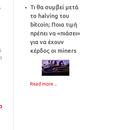
Τι θα συμβεί μετά
ν
το halving του
bitcoin; Ποια τιμή
πρέπει να «πιάσει»
για να έχουν
s
κέρδος οι miners
o
Read more ...
ο