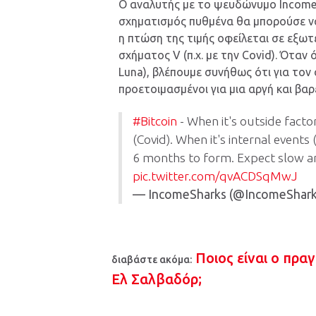
Ο αναλυτής με το ψευδώνυμο IncomeS
σχηματισμός πυθμένα θα μπορούσε να 
η πτώση της τιμής οφείλεται σε εξω
σχήματος V (π.χ. με την Covid). Όταν
Luna), βλέπουμε συνήθως ότι για τον 
προετοιμασμένοι για μια αργή και βαρ
#Bitcoin
- When it's outside facto
(Covid). When it's internal events
6 months to form. Expect slow an
pic.twitter.com/qvACDSqMwJ
— IncomeSharks (@IncomeShar
Ποιος είναι ο πρα
διαβάστε ακόμα:
Ελ Σαλβαδόρ;