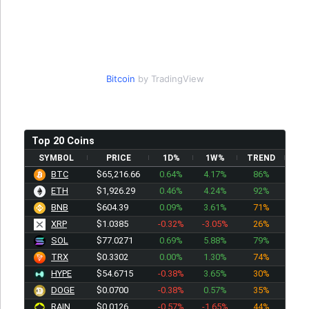
Bitcoin
by TradingView
Top 20 Coins
SYMBOL
PRICE
1D%
1W%
TREND
BTC
$65,218.88
0.64%
4.17%
86%
ETH
$1,926.29
0.46%
4.24%
92%
BNB
$604.39
0.09%
3.61%
71%
XRP
$1.0385
-0.32%
-3.05%
26%
SOL
$77.0271
0.69%
5.88%
79%
TRX
$0.3302
0.00%
1.30%
74%
HYPE
$54.6715
-0.38%
3.65%
30%
DOGE
$0.0700
-0.38%
0.57%
35%
RAIN
$0.0126
-0.57%
-1.65%
44%