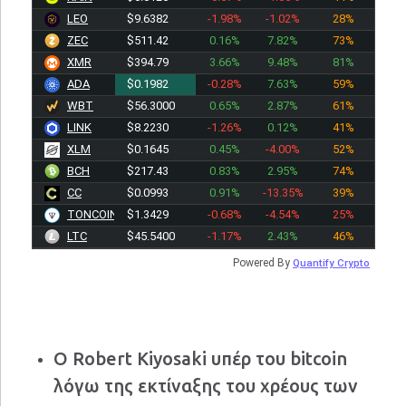
LEO
$9.6382
-1.98%
-1.02%
28%
ZEC
$511.42
0.16%
7.82%
73%
XMR
$394.79
3.66%
9.48%
81%
ADA
$0.1982
-0.28%
7.63%
59%
WBT
$56.3000
0.65%
2.87%
61%
LINK
$8.2230
-1.26%
0.12%
41%
XLM
$0.1645
0.45%
-4.00%
52%
BCH
$217.43
0.83%
2.95%
74%
CC
$0.0993
0.91%
-13.35%
39%
TONCOIN
$1.3429
-0.68%
-4.54%
25%
LTC
$45.5400
-1.17%
2.43%
46%
Powered By
Quantify Crypto
Ο Robert Kiyosaki υπέρ του bitcoin
λόγω της εκτίναξης του χρέους των