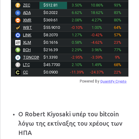
ZEC
$512.81
3.50%
10.86%
93%
ADA
$0.2022
6.62%
18.62%
83%
XMR
$369.61
2.08%
4.27%
80%
WBT
$55.8950
-0.10%
1.00%
64%
LINK
$8.2070
1.27%
-0.42%
57%
XLM
$0.1616
0.58%
-4.62%
23%
BCH
$216.39
2.29%
3.96%
77%
TONCOIN
$1.3393
-2.95%
-3.59%
9%
LTC
$45.7700
2.10%
1.49%
68%
CC
$0.0900
-11.39%
-24.37%
22%
Powered By
Quantify Crypto
Ο Robert Kiyosaki υπέρ του bitcoin
λόγω της εκτίναξης του χρέους των
ΗΠΑ