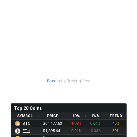
Bitcoin
by TradingView
Top 20 Coins
SYMBOL
PRICE
1D%
1W%
TREND
BTC
$64,177.63
-1.08%
0.01%
45%
ETH
$1,895.64
-0.91%
-0.33%
59%