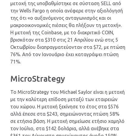
μετοχή της υποβαθμίστηκε σε σύσταση SELL από
την Wells Fargo η οποία ανέφερε στην αξιολόγησή
της ότι «ο αυξανόμενος ανταγωνισμός και οι
μακροοικονομικές πιέσεις θα πλήξουν τη μετοχή».
Η μετοχή της Coinbase, με το διακριτικό COIN,
βρισκόταν στα $310 στις 21 Απριλίου ενώ στις 5
Οκτωβρίου διαπραγματεύονταν στα $72, με πτώση
76%. Από τον Ιανουάριο έχει καταγράψει πτώση
71%.
MicroStrategy
Το MicroStrategy του Michael Saylor είναι η μετοχή
με την καλύτερη επίδοση μεταξύ των εταιρειών
του χώρου. Η μετοχή ξεκίνησε το έτος στα $576
αλλά έπεσε στα $243, σημειώνοντας πτώση 58%
σε ετήσια βάση. Η μετοχή σημείωσε ετήσιο χαμηλό
τον Ιούλιο, στα $142 δολάρια, αλλά ανέβηκε στα
$361 τον Αύγουστο σημειώνοντας άνοδο 150%.