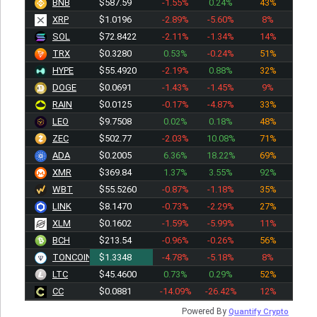
BNB
$587.59
-1.55%
0.24%
43%
XRP
$1.0196
-2.89%
-5.60%
8%
SOL
$72.8422
-2.11%
-1.34%
14%
TRX
$0.3280
0.53%
-0.24%
51%
HYPE
$55.4920
-2.19%
0.88%
32%
DOGE
$0.0691
-1.43%
-1.45%
9%
RAIN
$0.0125
-0.17%
-4.87%
33%
LEO
$9.7508
0.02%
0.18%
48%
ZEC
$502.77
-2.03%
10.08%
71%
ADA
$0.2005
6.36%
18.22%
69%
XMR
$369.84
1.37%
3.55%
92%
WBT
$55.5260
-0.87%
-1.18%
35%
LINK
$8.1470
-0.73%
-2.29%
27%
XLM
$0.1602
-1.59%
-5.99%
11%
BCH
$213.54
-0.96%
-0.26%
56%
TONCOIN
$1.3348
-4.78%
-5.18%
8%
LTC
$45.4600
0.73%
0.29%
52%
CC
$0.0881
-14.09%
-26.42%
12%
Powered By
Quantify Crypto