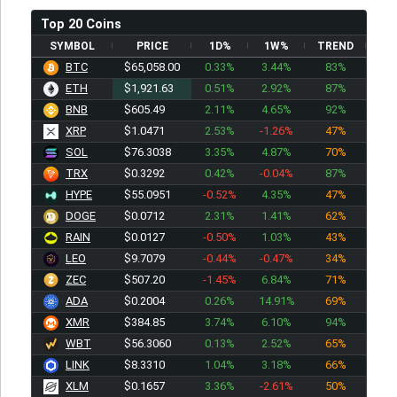
Top 20 Coins
SYMBOL
PRICE
1D%
1W%
TREND
BTC
$65,058.00
0.33%
3.44%
83%
ETH
$1,921.63
0.51%
2.92%
87%
BNB
$605.49
2.11%
4.65%
92%
XRP
$1.0471
2.53%
-1.26%
47%
SOL
$76.3038
3.35%
4.87%
70%
TRX
$0.3292
0.42%
-0.04%
87%
HYPE
$55.0951
-0.52%
4.35%
47%
DOGE
$0.0712
2.31%
1.41%
62%
RAIN
$0.0127
-0.50%
1.03%
43%
LEO
$9.7079
-0.44%
-0.47%
34%
ZEC
$507.20
-1.45%
6.84%
71%
ADA
$0.2004
0.26%
14.91%
69%
XMR
$384.85
3.74%
6.10%
94%
WBT
$56.3060
0.13%
2.52%
65%
LINK
$8.3310
1.04%
3.18%
66%
XLM
$0.1657
3.36%
-2.61%
50%