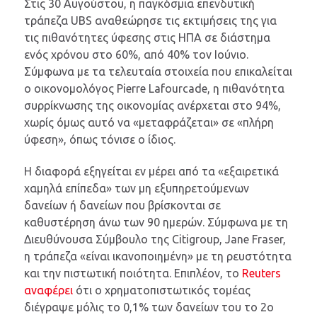
Στις 30 Αυγούστου, η παγκόσμια επενδυτική
τράπεζα UBS αναθεώρησε τις εκτιμήσεις της για
τις πιθανότητες ύφεσης στις ΗΠΑ σε διάστημα
ενός χρόνου στο 60%, από 40% τον Ιούνιο.
Σύμφωνα με τα τελευταία στοιχεία που επικαλείται
ο οικονομολόγος Pierre Lafourcade, η πιθανότητα
συρρίκνωσης της οικονομίας ανέρχεται στο 94%,
χωρίς όμως αυτό να «μεταφράζεται» σε «πλήρη
ύφεση», όπως τόνισε ο ίδιος.
Η διαφορά εξηγείται εν μέρει από τα «εξαιρετικά
χαμηλά επίπεδα» των μη εξυπηρετούμενων
δανείων ή δανείων που βρίσκονται σε
καθυστέρηση άνω των 90 ημερών. Σύμφωνα με τη
Διευθύνουσα Σύμβουλο της Citigroup, Jane Fraser,
η τράπεζα «είναι ικανοποιημένη» με τη ρευστότητα
και την πιστωτική ποιότητα. Επιπλέον, το
Reuters
αναφέρει
ότι ο χρηματοπιστωτικός τομέας
διέγραψε μόλις το 0,1% των δανείων του το 2ο