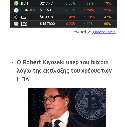
BCH
$217.50
0.50%
4.69%
73%
TONCOIN
$1.3583
2.05%
-2.24%
25%
CC
$0.0938
-1.45%
-20.26%
42%
LTC
$45.7800
-0.20%
4.18%
68%
Powered By
Quantify Crypto
Ο Robert Kiyosaki υπέρ του bitcoin
λόγω της εκτίναξης του χρέους των
ΗΠΑ