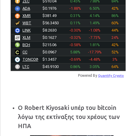
ZEC
$510.04
0.45%
7.88%
84%
ADA
$0.1976
-1.88%
6.50%
42%
XMR
$381.49
0.31%
4.14%
86%
WBT
$56.3450
0.11%
1.49%
60%
LINK
$8.2630
-0.30%
-1.08%
44%
XLM
$0.1627
-0.32%
-7.73%
24%
BCH
$215.06
-0.58%
1.81%
42%
CC
$0.0967
5.88%
-17.79%
52%
TONCOIN
$1.3457
-0.69%
-4.48%
3%
LTC
$45.9100
0.86%
3.05%
64%
Powered By
Quantify Crypto
Ο Robert Kiyosaki υπέρ του bitcoin
λόγω της εκτίναξης του χρέους των
ΗΠΑ