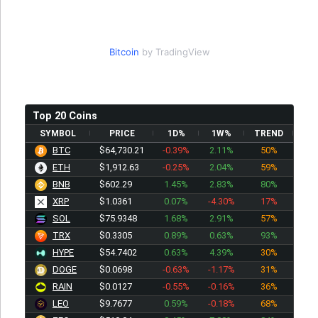
Bitcoin
by TradingView
Top 20 Coins
SYMBOL
PRICE
1D%
1W%
TREND
BTC
$64,730.21
-0.39%
2.11%
50%
ETH
$1,912.63
-0.25%
2.04%
59%
BNB
$602.29
1.45%
2.83%
80%
XRP
$1.0361
0.07%
-4.30%
17%
SOL
$75.9348
1.68%
2.91%
57%
TRX
$0.3305
0.89%
0.63%
93%
HYPE
$54.7402
0.63%
4.39%
30%
DOGE
$0.0698
-0.63%
-1.17%
31%
RAIN
$0.0127
-0.55%
-0.16%
36%
LEO
$9.7677
0.59%
-0.18%
68%