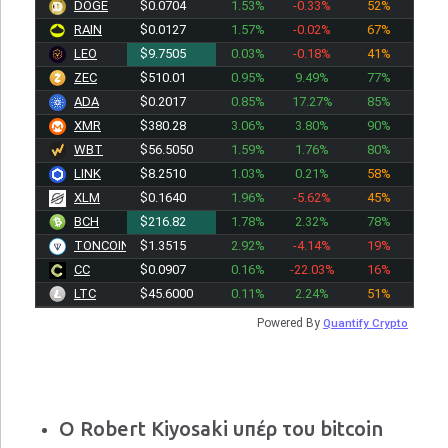
DOGE
$0.0704
1.53%
-0.33%
52%
RAIN
$0.0127
1.57%
-0.02%
67%
LEO
$9.7505
0.03%
-0.18%
41%
ZEC
$510.01
0.95%
9.49%
77%
ADA
$0.2017
0.85%
17.27%
85%
XMR
$380.28
3.06%
3.80%
90%
WBT
$56.5050
1.59%
1.76%
80%
LINK
$8.2510
1.03%
0.21%
58%
XLM
$0.1640
1.96%
-5.62%
45%
BCH
$216.82
1.78%
2.32%
78%
TONCOIN
$1.3515
2.92%
-4.14%
19%
CC
$0.0907
0.16%
-22.03%
16%
LTC
$45.6000
0.11%
2.24%
51%
Powered By
Quantify Crypto
Ο Robert Kiyosaki υπέρ του bitcoin