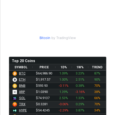
Bitcoin
by TradingView
Top 20 Coins
SYMBOL
PRICE
1D%
1W%
TREND
BTC
$64,986.90
1.09%
3.23%
87%
ETH
$1,917.57
1.00%
2.51%
90%
BNB
$593.93
-0.11%
0.38%
70%
XRP
$1.0390
1.39%
-3.16%
38%
SOL
$74.9137
2.53%
1.33%
66%
TRX
$0.3281
-0.06%
0.29%
70%
HYPE
$54.4245
-2.29%
3.87%
34%