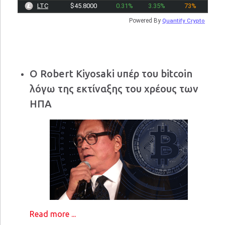
LTC
$45.8000
0.31%
3.35%
73%
Powered By
Quantify Crypto
Ο Robert Kiyosaki υπέρ του bitcoin
λόγω της εκτίναξης του χρέους των
ΗΠΑ
Read more ...