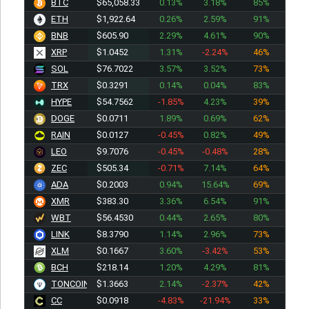
BTC
$65,058.33
0.13%
3.18%
85%
ETH
$1,922.89
0.26%
2.59%
91%
BNB
$605.90
2.29%
4.61%
90%
XRP
$1.0452
1.31%
-2.24%
46%
SOL
$76.7022
3.57%
3.52%
73%
TRX
$0.3291
0.14%
0.04%
83%
HYPE
$54.7562
-1.85%
4.23%
39%
DOGE
$0.0711
1.89%
0.69%
62%
RAIN
$0.0127
-0.45%
0.82%
49%
LEO
$9.7076
-0.45%
-0.48%
28%
ZEC
$505.34
-0.71%
7.14%
64%
ADA
$0.2003
0.94%
15.64%
69%
XMR
$383.30
3.36%
6.54%
91%
WBT
$56.4530
0.44%
2.65%
80%
LINK
$8.3770
1.14%
2.96%
73%
XLM
$0.1667
3.60%
-3.42%
53%
BCH
$218.14
1.20%
4.29%
81%
TONCOIN
$1.3663
2.14%
-2.37%
42%
CC
$0.0918
-4.83%
-21.94%
33%