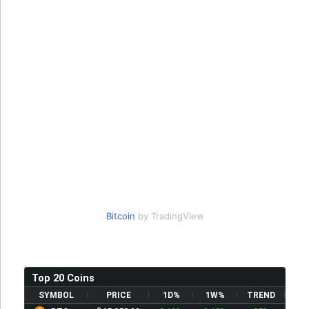
Bitcoin
by TradingView
Top 20 Coins
SYMBOL
PRICE
1D%
1W%
TREND