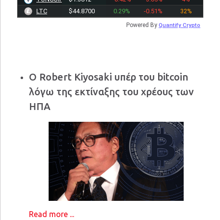
LTC
$44.8700
0.29%
-0.51%
32%
Powered By
Quantify Crypto
Ο Robert Kiyosaki υπέρ του bitcoin
λόγω της εκτίναξης του χρέους των
ΗΠΑ
Read more ...