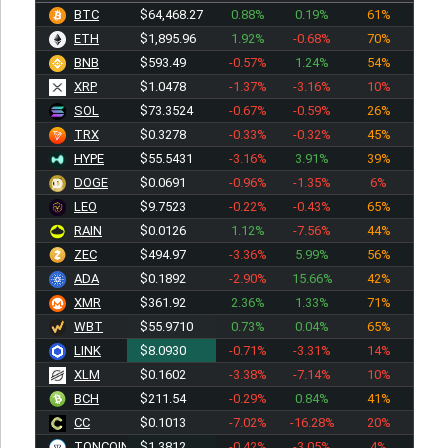
BTC
$64,468.27
0.88%
0.19%
61%
ETH
$1,895.96
1.92%
-0.68%
70%
BNB
$593.49
-0.57%
1.24%
54%
XRP
$1.0478
-1.37%
-3.16%
10%
SOL
$73.3524
-0.67%
-0.59%
26%
TRX
$0.3278
-0.33%
-0.32%
45%
HYPE
$55.5431
-3.16%
3.91%
39%
DOGE
$0.0691
-0.96%
-1.35%
6%
LEO
$9.7523
-0.22%
-0.43%
65%
RAIN
$0.0126
1.12%
-7.56%
44%
ZEC
$494.97
-3.36%
5.99%
56%
ADA
$0.1892
-2.90%
15.66%
42%
XMR
$361.92
2.36%
1.33%
71%
WBT
$55.9710
0.73%
0.04%
65%
LINK
$8.0930
-0.71%
-3.31%
14%
XLM
$0.1602
-3.38%
-7.14%
10%
BCH
$211.54
-0.29%
0.84%
41%
CC
$0.1013
-7.02%
-16.28%
20%
TONCOIN
$1.3812
-0.42%
-3.05%
4%