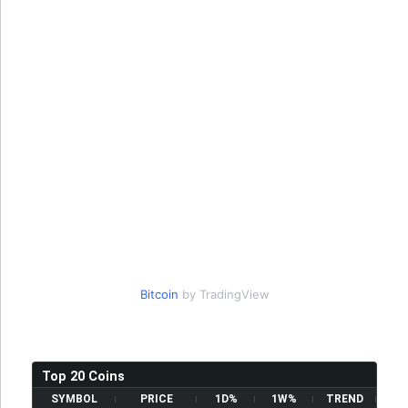
Bitcoin
by TradingView
Top 20 Coins
SYMBOL
PRICE
1D%
1W%
TREND