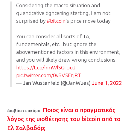
Considering the macro situation and
quantitative tightening starting, I am not
surprised by
#bitcoin
's price move today.
You can consider all sorts of TA,
fundamentals, etc., but ignore the
abovementioned factors in this environment,
and you will likely draw wrong conclusions.
https://t.co/hmWlSGrpuJ
pic.twitter.com/0vBV5FnjRT
— Jan Wüstenfeld (@JanWues)
June 1, 2022
Ποιος είναι ο πραγματικός
διαβάστε ακόμα:
λόγος της υιοθέτησης του bitcoin από το
Ελ Σαλβαδόρ;