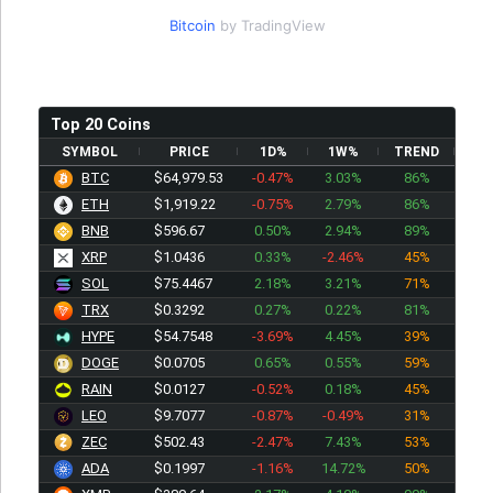
Bitcoin
by TradingView
Top 20 Coins
SYMBOL
PRICE
1D%
1W%
TREND
BTC
$64,979.53
-0.47%
3.03%
86%
ETH
$1,919.22
-0.75%
2.79%
86%
BNB
$596.67
0.50%
2.94%
89%
XRP
$1.0436
0.33%
-2.46%
45%
SOL
$75.4467
2.18%
3.21%
71%
TRX
$0.3292
0.27%
0.22%
81%
HYPE
$54.7548
-3.69%
4.45%
39%
DOGE
$0.0705
0.65%
0.55%
59%
RAIN
$0.0127
-0.52%
0.18%
45%
LEO
$9.7077
-0.87%
-0.49%
31%
ZEC
$502.43
-2.47%
7.43%
53%
ADA
$0.1997
-1.16%
14.72%
50%