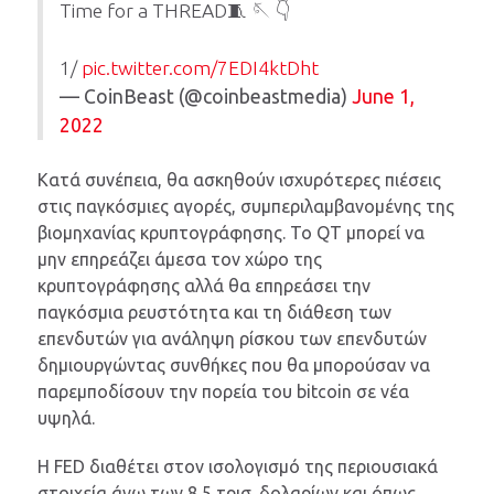
Time for a THREAD🧵 🪡 👇
1/
pic.twitter.com/7EDI4ktDht
— CoinBeast (@coinbeastmedia)
June 1,
2022
Κατά συνέπεια, θα ασκηθούν ισχυρότερες πιέσεις
στις παγκόσμιες αγορές, συμπεριλαμβανομένης της
βιομηχανίας κρυπτογράφησης. Το QT μπορεί να
μην επηρεάζει άμεσα τον χώρο της
κρυπτογράφησης αλλά θα επηρεάσει την
παγκόσμια ρευστότητα και τη διάθεση των
επενδυτών για ανάληψη ρίσκου των επενδυτών
δημιουργώντας συνθήκες που θα μπορούσαν να
παρεμποδίσουν την πορεία του bitcoin σε νέα
υψηλά.
Η FED διαθέτει στον ισολογισμό της περιουσιακά
στοιχεία άνω των 8,5 τρισ. δολαρίων και όπως