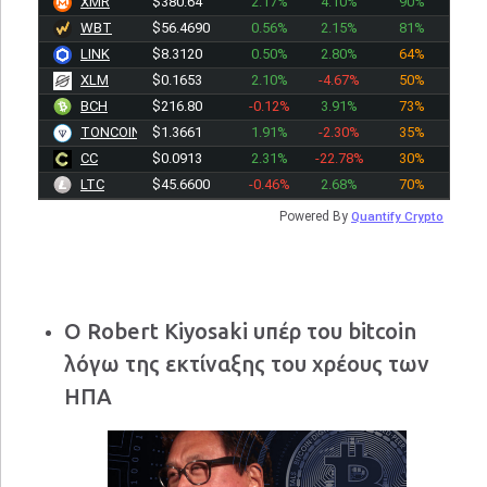
XMR
$380.64
2.17%
4.10%
90%
WBT
$56.4690
0.56%
2.15%
81%
LINK
$8.3120
0.50%
2.80%
64%
XLM
$0.1653
2.10%
-4.67%
50%
BCH
$216.80
-0.12%
3.91%
73%
TONCOIN
$1.3661
1.91%
-2.30%
35%
CC
$0.0913
2.31%
-22.78%
30%
LTC
$45.6600
-0.46%
2.68%
70%
Powered By
Quantify Crypto
Ο Robert Kiyosaki υπέρ του bitcoin
λόγω της εκτίναξης του χρέους των
ΗΠΑ