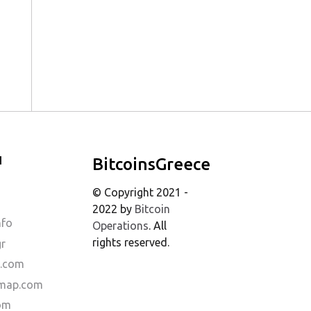
Ι
BitcoinsGreece
© Copyright 2021 -
2022 by
Bitcoin
nfo
Operations
. All
rights reserved.
gr
s.com
dmap.com
com