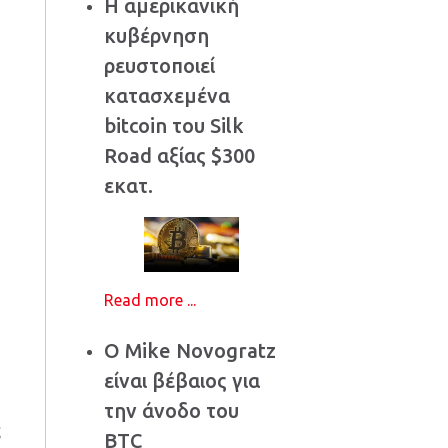
Η αμερικανική
κυβέρνηση
ρευστοποιεί
κατασχεμένα
bitcoin του Silk
Road αξίας $300
εκατ.
Read more ...
Ο Mike Novogratz
είναι βέβαιος για
την άνοδο του
ς
BTC