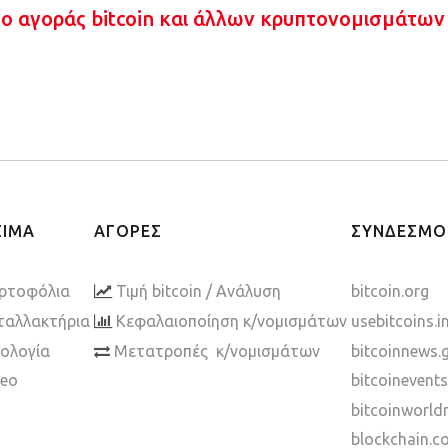
πο αγοράς bitcoin και άλλων κρυπτονομισμάτων
ΣΙΜΑ
ΑΓΟΡΕΣ
ΣΥΝΔΕΣΜΟ
ρτοφόλια
Τιμή bitcoin / Ανάλυση
bitcoin.org
ταλλακτήρια
Κεφαλαιοποίηση κ/νομισμάτων
usebitcoins.i
ολογία
Μετατροπές κ/νομισμάτων
bitcoinnews.
deo
bitcoinevent
bitcoinworl
blockchain.