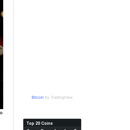
Bitcoin
by TradingView
χο
ι
Top 20 Coins