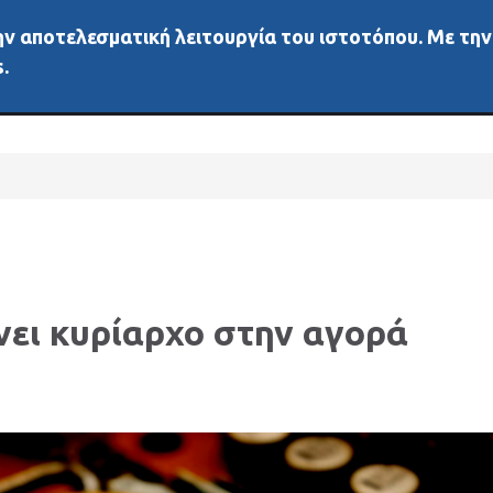
 την αποτελεσματική λειτουργία του ιστοτόπου. Με τη
ή
Νέα
Άλλα μέσα
Αγορές
Διάφορα
Δεδ
.
νει κυρίαρχο στην αγορά