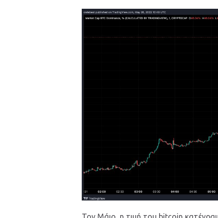
Τον Μάιο, η τιμή του bitcoin κατέγρα