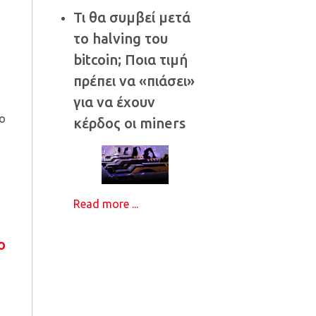
Τι θα συμβεί μετά
το halving του
bitcoin; Ποια τιμή
πρέπει να «πιάσει»
για να έχουν
το
κέρδος οι miners
Read more ...
ο