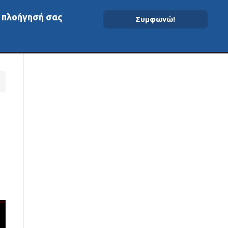
ν πλοήγησή σας
Συμφωνώ!
ομένα On-Chain