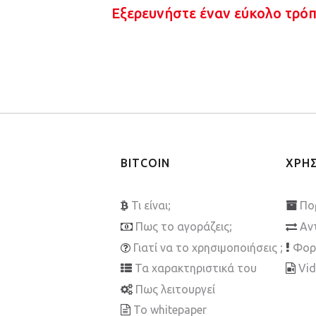
Εξερευνήστε έναν εύκολο τρό
BITCOIN
ΧΡΗ
Τι είναι;
Πο
Πως το αγοράζεις;
Αν
Γιατί να το χρησιμοποιήσεις ;
Φορ
Τα χαρακτηριστικά του
Vi
Πως λειτουργεί
To whitepaper