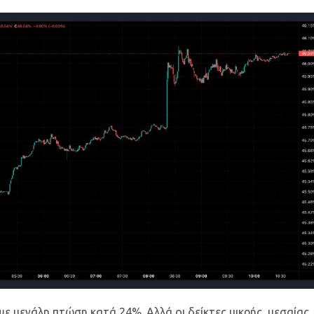
ψε μεγάλη πτώση κατά 24%. Αλλά οι δείκτες μικρής, μεσαίας