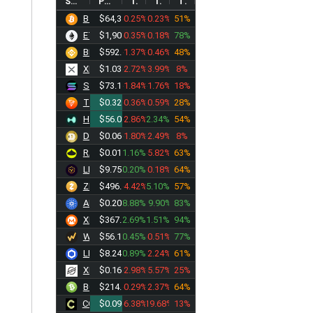
SYMBOL
PRICE
1D%
1W%
TREND
BTC
$64,395.65
-0.25%
-0.23%
51%
ETH
$1,905.51
-0.35%
-0.18%
78%
BNB
$592.05
-1.37%
-0.46%
48%
XRP
$1.0394
-2.72%
-3.99%
8%
SOL
$73.1205
-1.84%
-1.76%
18%
TRX
$0.3276
-0.36%
-0.59%
28%
HYPE
$56.0870
-2.86%
2.34%
54%
DOGE
$0.0690
-1.80%
-2.49%
8%
RAIN
$0.0126
1.16%
-5.82%
63%
LEO
$9.7516
0.20%
-0.18%
64%
ZEC
$496.82
-4.42%
5.10%
57%
ADA
$0.2062
8.88%
19.90%
83%
XMR
$367.25
2.69%
1.51%
94%
WBT
$56.1750
0.45%
-0.51%
77%
LINK
$8.2490
0.89%
-2.24%
61%
XLM
$0.1625
-2.98%
-5.57%
25%
BCH
$214.11
-0.29%
-2.37%
64%
CC
$0.0964
-6.38%
-19.68%
13%