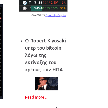
TONCOIN
$1.3857
-1.31%
-2.40%
16%
LTC
$45.4700
0.55%
0.64%
56%
Powered By
Quantify Crypto
Ο Robert Kiyosaki
υπέρ του bitcoin
λόγω της
εκτίναξης του
χρέους των ΗΠΑ
Read more ...