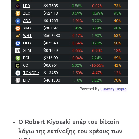
LEO
$9.7685
0.56%
-0.02%
73%
ZEC
$524.18
3.69%
10.89%
95%
ADA
$0.1965
-1.91%
5.20%
40%
XMR
$381.97
1.45%
5.44%
90%
WBT
$56.2280
-0.17%
1.90%
63%
LINK
$8.2940
-0.64%
0.28%
50%
XLM
$0.1629
-0.65%
-6.90%
18%
BCH
$216.99
-0.04%
2.24%
69%
CC
$0.0964
6.32%
-16.66%
42%
TONCOIN
$1.3459
-1.50%
-4.47%
12%
LTC
$46.1300
1.10%
3.22%
70%
Powered By
Quantify Crypto
Ο Robert Kiyosaki υπέρ του bitcoin
λόγω της εκτίναξης του χρέους των