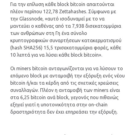
Για την επίλυση κάθε block bitcoin απαιτούνται
πλέον περίπου 122,78 Zettahashes. Σύμφωνα με
την Glassnode, «αυτό ισοδυναμεί με το να
μαντεύει ο καθένας από τα 7,938 δισεκατομμύρια
των ανθρώπων στη Γη ένα σύνολο
κρυπτογραφικών συναρτήσεων κατακερματισμού
(hash SHA256) 15,5 τρισεκατομμύρια φορές, κάθε
10 λεπτά για να λύσει κάθε block bitcoin».
Οι miners bitcoin ανταγωνίζονται για να λύσουν το
επόμενο block με ανταμοιβή την εξόρυξη ενός νέου
bitcoin ή/και τα κέρδη από τις σχετικές χρεώσεις
συναλλαγών. Πλέον η ανταμοιβή των miners είναι
στα 6,25 bitcoin ανά block, γεγονός που πιθανώς
εξηγεί γιατί η υποτονικότητα στην on-chain
δραστηριότητα δεν έχει επηρεάσει την εξόρυξη.