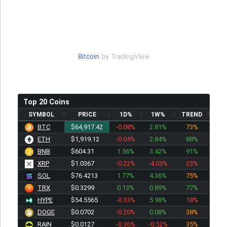
Bitcoin
by TradingView
Top 20 Coins
SYMBOL
PRICE
1D%
1W%
TREND
BTC
$64,917.42
-0.08%
2.81%
73%
ETH
$1,919.12
-0.04%
2.84%
88%
BNB
$604.31
1.56%
3.42%
91%
XRP
$1.0367
-0.22%
-4.03%
23%
SOL
$76.4213
1.77%
4.36%
75%
TRX
$0.3299
0.13%
0.89%
77%
HYPE
$54.5565
-0.33%
5.98%
18%
DOGE
$0.0702
-0.20%
0.08%
38%
RAIN
$0.0127
-0.36%
-0.52%
35%