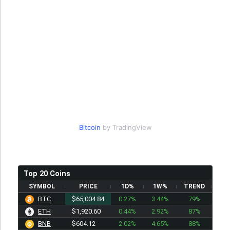
Bitcoin
by TradingView
Top 20 Coins
SYMBOL
PRICE
1D%
1W%
TREND
BTC
$65,004.84
0.27%
3.44%
79%
ETH
$1,920.60
0.44%
2.92%
87%
BNB
$604.12
2.02%
4.65%
88%