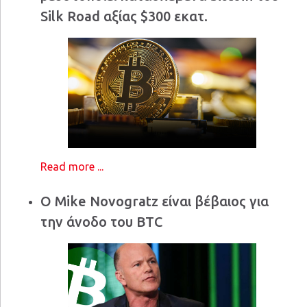
Silk Road αξίας $300 εκατ.
Read more ...
Ο Mike Novogratz είναι βέβαιος για
την άνοδο του BTC