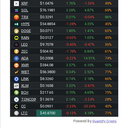
XRP
$1.0476
1.76%
-1.26%
49%
SOL
$76.1981
3.28%
4.87%
69%
TRX
$0.3291
0.31%
-0.04%
86%
HYPE
$54.8944
-1.28%
4.35%
45%
DOGE
$0.0711
1.80%
1.41%
63%
RAIN
$0.0127
-0.63%
1.03%
45%
LEO
$9.7078
-0.45%
-0.47%
36%
ZEC
$504.92
-1.78%
6.84%
61%
ADA
$0.2008
-0.23%
14.91%
74%
XMR
$384.08
3.57%
6.10%
93%
WBT
$56.3800
0.34%
2.52%
71%
LINK
$8.3260
0.74%
3.18%
66%
XLM
$0.1658
3.33%
-2.61%
50%
BCH
$217.65
0.70%
4.69%
75%
TONCOIN
$1.3619
2.14%
-2.24%
28%
CC
$0.0931
-2.25%
-20.26%
40%
LTC
$45.8700
-0.13%
4.18%
71%
Powered By
Quantify Crypto