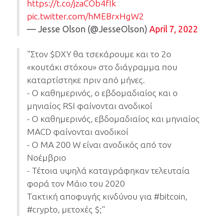
https://t.co/jzaCOb4fIk
pic.twitter.com/hMEBrxHgW2
— Jesse Olson (@JesseOlson)
April 7, 2022
"Στον $DXY θα τσεκάρουμε και το 2ο
«κουτάκι στόχου» στο διάγραμμα που
καταρτίστηκε πριν από μήνες.
- Ο καθημερινός, ο εβδομαδιαίος και ο
μηνιαίος RSI φαίνονται ανοδικοί
- Ο καθημερινός, εβδομαδιαίος και μηνιαίος
MACD φαίνονται ανοδικοί
- O MA 200 W είναι ανοδικός από τον
Νοέμβριο
- Τέτοια υψηλά καταγράφηκαν τελευταία
φορά τον Μάιο του 2020
Τακτική αποφυγής κινδύνου για #bitcoin,
#crypto, μετοχές $;"