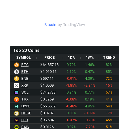
Bitcoin
by TradingView
Top 20 Coins
SYMBOL
PRICE
1D%
1W%
TREND
BTC
$64,857.18
0.79%
1.46%
82%
ETH
$1,910.12
2.19%
0.47%
85%
BNB
$597.11
-0.91%
4.09%
72%
XRP
$1.0510
-1.85%
-2.34%
16%
SOL
$74.2733
0.24%
0.77%
57%
TRX
$0.3269
-0.08%
0.19%
41%
HYPE
$56.5391
-0.48%
4.95%
54%
DOGE
$0.0702
0.03%
-0.09%
17%
LEO
$9.7504
-0.37%
-0.28%
45%
RAIN
$0.0126
0.97%
-7.70%
51%