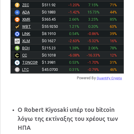
ZEC
$512.06
-1.20%
7.15%
71%
ADA
$0.1883
-1.42%
15.73%
44%
XMR
$365.45
2.66%
3.25%
85%
WBT
$55.9250
1.21%
0.20%
63%
LINK
$8.1910
0.54%
-0.86%
39%
XLM
$0.1627
-2.63%
-5.32%
16%
BCH
$215.23
1.38%
2.06%
78%
CC
$0.1018
-6.08%
-16.33%
12%
TONCOIN
$1.3981
0.53%
-1.70%
31%
LTC
$45.0700
0.31%
-0.79%
46%
Powered By
Quantify Crypto
Ο Robert Kiyosaki υπέρ του bitcoin
λόγω της εκτίναξης του χρέους των
ΗΠΑ