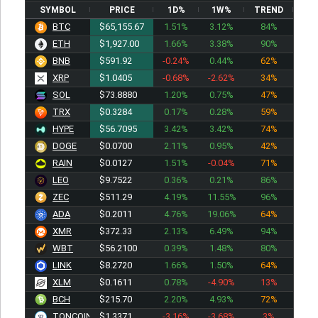
SYMBOL
PRICE
1D%
1W%
TREND
BTC
$65,155.67
1.51%
3.12%
84%
ETH
$1,927.00
1.66%
3.38%
90%
BNB
$591.92
-0.24%
0.44%
62%
XRP
$1.0405
-0.68%
-2.62%
34%
SOL
$73.8880
1.20%
0.75%
47%
TRX
$0.3284
0.17%
0.28%
59%
HYPE
$56.7095
3.42%
3.42%
74%
DOGE
$0.0700
2.11%
0.95%
42%
RAIN
$0.0127
1.51%
-0.04%
71%
LEO
$9.7522
0.36%
0.21%
86%
ZEC
$511.49
4.19%
11.55%
96%
ADA
$0.2011
4.76%
19.06%
64%
XMR
$372.33
2.13%
6.49%
94%
WBT
$56.2100
0.39%
1.48%
80%
LINK
$8.2720
1.66%
1.50%
64%
XLM
$0.1611
0.78%
-4.90%
13%
BCH
$215.70
2.20%
4.93%
72%
TONCOIN
$1.3371
-3.16%
-3.68%
3%