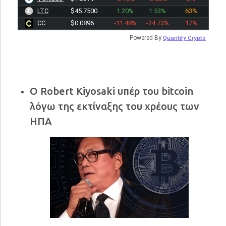
LTC
$45.7500
1.20%
1.53%
63%
CC
$0.0896
-11.48%
-24.73%
17%
Powered By
Quantify Crypto
Ο Robert Kiyosaki υπέρ του bitcoin
λόγω της εκτίναξης του χρέους των
ΗΠΑ