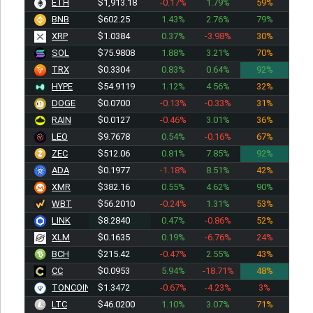
ETH
$1,913.18
-0.17%
1.79%
59%
BNB
$602.25
1.43%
2.76%
79%
XRP
$1.0384
0.37%
-3.98%
30%
SOL
$75.9808
1.88%
3.21%
70%
TRX
$0.3304
0.83%
0.64%
92%
HYPE
$54.9119
1.12%
4.56%
32%
DOGE
$0.0700
-0.13%
-0.33%
31%
RAIN
$0.0127
-0.46%
3.01%
36%
LEO
$9.7678
0.54%
-0.16%
67%
ZEC
$512.06
0.81%
7.85%
92%
ADA
$0.1977
-1.18%
8.51%
42%
XMR
$382.16
0.55%
4.62%
90%
WBT
$56.2010
-0.24%
1.31%
53%
LINK
$8.2840
0.47%
-0.86%
52%
XLM
$0.1635
0.19%
-6.76%
24%
BCH
$215.42
-0.47%
2.55%
43%
CC
$0.0953
5.94%
-18.71%
48%
TONCOIN
$1.3472
-0.67%
-4.23%
3%
LTC
$46.0200
1.10%
3.07%
71%