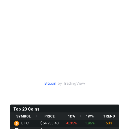
Bitcoin
by TradingView
Top 20 Coins
SYMBOL
PRICE
1D%
1W%
TREND
BTC
$64,733.40
-0.35%
1.96%
50%