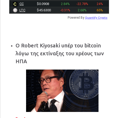
CC
$0.0908
2.84%
-22.78%
24%
LTC
$45.6300
-0.31%
2.68%
65%
Powered By
Quantify Crypto
Ο Robert Kiyosaki υπέρ του bitcoin
λόγω της εκτίναξης του χρέους των
ΗΠΑ