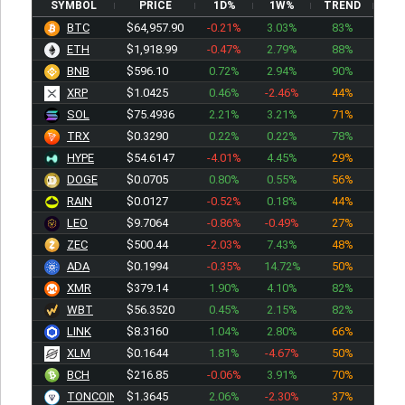
SYMBOL
PRICE
1D%
1W%
TREND
BTC
$64,957.90
-0.21%
3.03%
83%
ETH
$1,918.99
-0.47%
2.79%
88%
BNB
$596.10
0.72%
2.94%
90%
XRP
$1.0425
0.46%
-2.46%
44%
SOL
$75.4936
2.21%
3.21%
71%
TRX
$0.3290
0.22%
0.22%
78%
HYPE
$54.6147
-4.01%
4.45%
29%
DOGE
$0.0705
0.80%
0.55%
56%
RAIN
$0.0127
-0.52%
0.18%
44%
LEO
$9.7064
-0.86%
-0.49%
27%
ZEC
$500.44
-2.03%
7.43%
48%
ADA
$0.1994
-0.35%
14.72%
50%
XMR
$379.14
1.90%
4.10%
82%
WBT
$56.3520
0.45%
2.15%
82%
LINK
$8.3160
1.04%
2.80%
66%
XLM
$0.1644
1.81%
-4.67%
50%
BCH
$216.85
-0.06%
3.91%
70%
TONCOIN
$1.3645
2.06%
-2.30%
37%