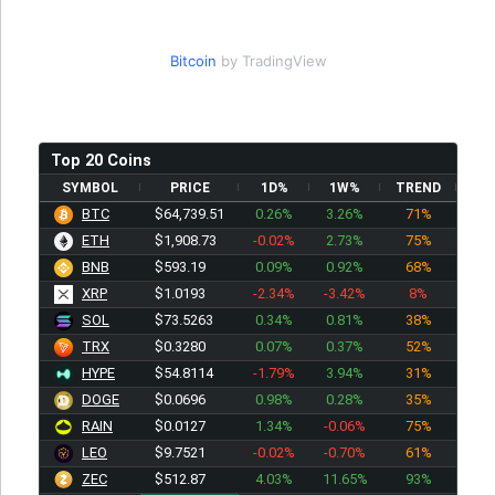
Bitcoin
by TradingView
Top 20 Coins
SYMBOL
PRICE
1D%
1W%
TREND
BTC
$64,739.51
0.26%
3.26%
71%
ETH
$1,908.73
-0.02%
2.73%
75%
BNB
$593.19
0.09%
0.92%
68%
XRP
$1.0193
-2.34%
-3.42%
8%
SOL
$73.5263
0.34%
0.81%
38%
TRX
$0.3280
0.07%
0.37%
52%
HYPE
$54.8114
-1.79%
3.94%
31%
DOGE
$0.0696
0.98%
0.28%
35%
RAIN
$0.0127
1.34%
-0.06%
75%
LEO
$9.7521
-0.02%
-0.70%
61%
ZEC
$512.87
4.03%
11.65%
93%