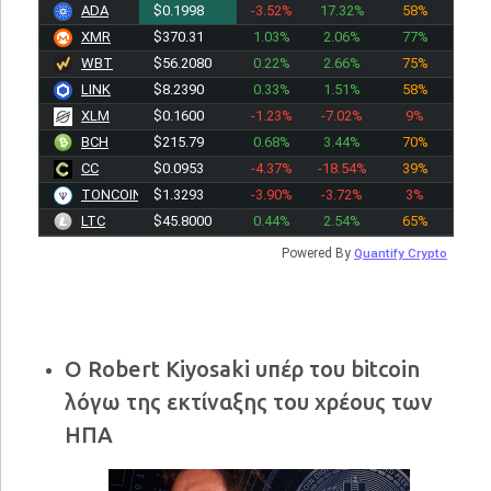
ADA
$0.1998
-3.52%
17.32%
58%
XMR
$370.31
1.03%
2.06%
77%
WBT
$56.2080
0.22%
2.66%
75%
LINK
$8.2390
0.33%
1.51%
58%
XLM
$0.1600
-1.23%
-7.02%
9%
BCH
$215.79
0.68%
3.44%
70%
CC
$0.0953
-4.37%
-18.54%
39%
TONCOIN
$1.3293
-3.90%
-3.72%
3%
LTC
$45.8000
0.44%
2.54%
65%
Powered By
Quantify Crypto
Ο Robert Kiyosaki υπέρ του bitcoin
λόγω της εκτίναξης του χρέους των
ΗΠΑ