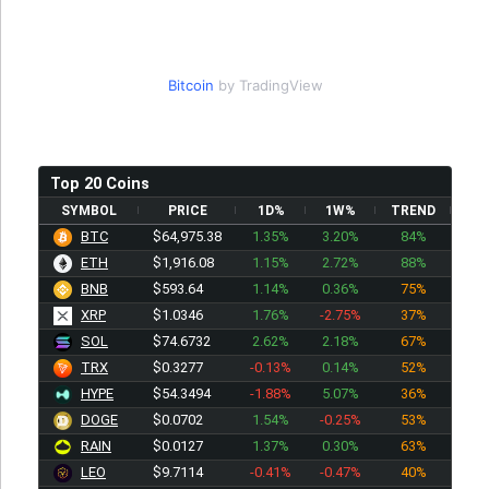
Bitcoin
by TradingView
Top 20 Coins
SYMBOL
PRICE
1D%
1W%
TREND
BTC
$64,975.38
1.35%
3.20%
84%
ETH
$1,916.08
1.15%
2.72%
88%
BNB
$593.64
1.14%
0.36%
75%
XRP
$1.0346
1.76%
-2.75%
37%
SOL
$74.6732
2.62%
2.18%
67%
TRX
$0.3277
-0.13%
0.14%
52%
HYPE
$54.3494
-1.88%
5.07%
36%
DOGE
$0.0702
1.54%
-0.25%
53%
RAIN
$0.0127
1.37%
0.30%
63%
LEO
$9.7114
-0.41%
-0.47%
40%