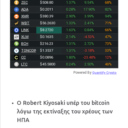
ZEC
$508.80
1.37%
9.54%
68%
ADA
$0.2011
0.28%
17.90%
82%
XMR
$380.39
2.90%
3.99%
94%
WBT
$56.2630
1.33%
2.41%
71%
LINK
$8.2720
1.63%
0.84%
66%
XLM
$0.1635
2.14%
-4.53%
47%
BCH
$216.23
1.31%
2.72%
73%
TONCOIN
$1.3537
1.31%
-3.18%
33%
CC
$0.0896
1.80%
-23.48%
12%
LTC
$45.5800
0.24%
2.50%
46%
Powered By
Quantify Crypto
Ο Robert Kiyosaki υπέρ του bitcoin
λόγω της εκτίναξης του χρέους των
ΗΠΑ