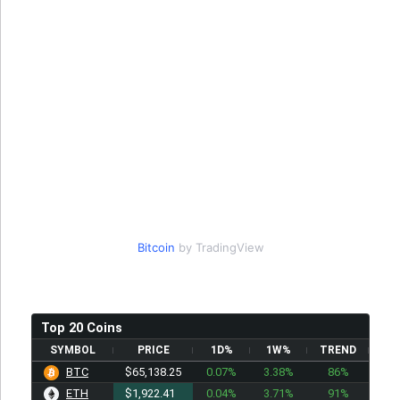
Bitcoin
by TradingView
Top 20 Coins
SYMBOL
PRICE
1D%
1W%
TREND
BTC
$65,138.25
0.07%
3.38%
86%
ETH
$1,922.41
0.04%
3.71%
91%