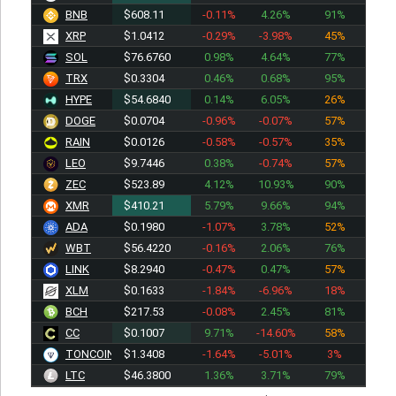
BNB
$608.11
-0.11%
4.26%
91%
XRP
$1.0412
-0.29%
-3.98%
45%
SOL
$76.6760
0.98%
4.64%
77%
TRX
$0.3304
0.46%
0.68%
95%
HYPE
$54.6840
0.14%
6.05%
26%
DOGE
$0.0704
-0.96%
-0.07%
57%
RAIN
$0.0126
-0.58%
-0.57%
35%
LEO
$9.7446
0.38%
-0.74%
57%
ZEC
$523.89
4.12%
10.93%
90%
XMR
$410.21
5.79%
9.66%
94%
ADA
$0.1980
-1.07%
3.78%
52%
WBT
$56.4220
-0.16%
2.06%
76%
LINK
$8.2940
-0.47%
0.47%
57%
XLM
$0.1633
-1.84%
-6.96%
18%
BCH
$217.53
-0.08%
2.45%
81%
CC
$0.1007
9.71%
-14.60%
58%
TONCOIN
$1.3408
-1.64%
-5.01%
3%
LTC
$46.3800
1.36%
3.71%
79%