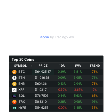
Bitcoin
by TradingView
Top 20 Coins
SYMBOL
PRICE
1D%
1W%
TREND
BTC
$64,925.47
0.39%
3.81%
73%
ETH
$1,916.28
0.09%
3.95%
76%
BNB
$604.36
0.43%
2.94%
73%
XRP
$1.0317
-0.30%
-3.67%
9%
SOL
$76.7502
0.44%
5.63%
68%
TRX
$0.3310
0.28%
0.90%
96%
HYPE
$54.6255
-0.00%
3.45%
38%