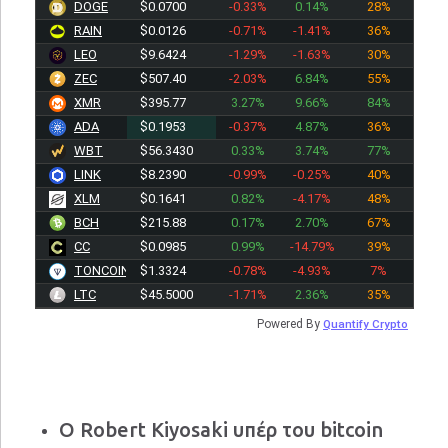
DOGE
$0.0700
-0.33%
0.14%
28%
RAIN
$0.0126
-0.71%
-1.41%
36%
LEO
$9.6424
-1.29%
-1.63%
30%
ZEC
$507.40
-2.03%
6.84%
55%
XMR
$395.77
3.27%
9.66%
84%
ADA
$0.1953
-0.37%
4.87%
36%
WBT
$56.3430
0.33%
3.74%
77%
LINK
$8.2390
-0.99%
-0.25%
40%
XLM
$0.1641
0.82%
-4.17%
48%
BCH
$215.88
0.17%
2.70%
67%
CC
$0.0985
0.99%
-14.79%
39%
TONCOIN
$1.3324
-0.78%
-4.93%
7%
LTC
$45.5000
-1.71%
2.36%
35%
Powered By
Quantify Crypto
Ο Robert Kiyosaki υπέρ του bitcoin