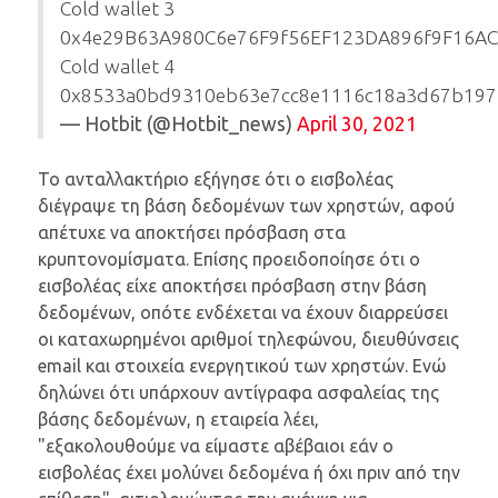
Cold wallet 3
0x4e29B63A980C6e76F9f56EF123DA896f9F16AC
Cold wallet 4
0x8533a0bd9310eb63e7cc8e1116c18a3d67b197
— Hotbit (@Hotbit_news)
April 30, 2021
Το ανταλλακτήριο εξήγησε ότι ο εισβολέας
διέγραψε τη βάση δεδομένων των χρηστών, αφού
απέτυχε να αποκτήσει πρόσβαση στα
κρυπτονομίσματα. Επίσης προειδοποίησε ότι ο
εισβολέας είχε αποκτήσει πρόσβαση στην βάση
δεδομένων, οπότε ενδέχεται να έχουν διαρρεύσει
οι καταχωρημένοι αριθμοί τηλεφώνου, διευθύνσεις
email και στοιχεία ενεργητικού των χρηστών. Ενώ
δηλώνει ότι υπάρχουν αντίγραφα ασφαλείας της
βάσης δεδομένων, η εταιρεία λέει,
"εξακολουθούμε να είμαστε αβέβαιοι εάν ο
εισβολέας έχει μολύνει δεδομένα ή όχι πριν από την