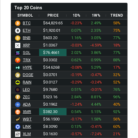
Top 20 Coins
SYMBOL
PRICE
1D%
1W%
TREND
BTC
$64,829.65
-0.23%
2.49%
58%
ETH
$1,920.01
0.07%
2.35%
75%
BNB
$603.30
1.16%
3.05%
77%
XRP
$1.0368
-0.03%
-4.59%
18%
SOL
$76.4661
2.02%
3.86%
77%
TRX
$0.3302
0.62%
0.99%
88%
HYPE
$54.6268
-0.08%
5.29%
17%
DOGE
$0.0701
-0.19%
-0.47%
32%
RAIN
$0.0127
-0.29%
-0.24%
52%
LEO
$9.7680
0.51%
-0.01%
76%
ZEC
$523.47
2.84%
8.81%
96%
ADA
$0.1962
-1.24%
4.44%
40%
XMR
$382.30
0.54%
5.15%
92%
WBT
$56.1500
-0.17%
1.58%
56%
LINK
$8.3090
0.13%
-0.41%
60%
XLM
$0.1630
-0.57%
-7.24%
21%