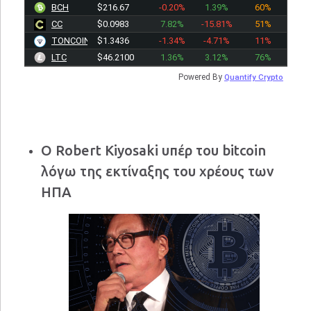
BCH
$216.67
-0.20%
1.39%
60%
CC
$0.0983
7.82%
-15.81%
51%
TONCOIN
$1.3436
-1.34%
-4.71%
11%
LTC
$46.2100
1.36%
3.12%
76%
Powered By
Quantify Crypto
Ο Robert Kiyosaki υπέρ του bitcoin
λόγω της εκτίναξης του χρέους των
ΗΠΑ