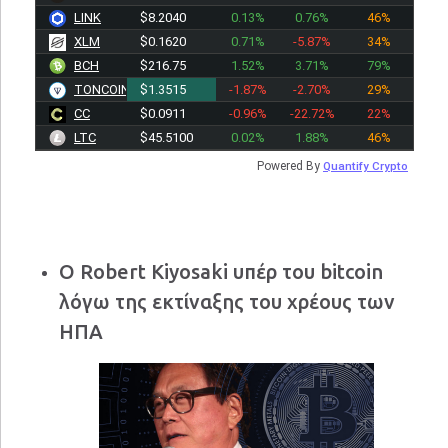
LINK
$8.2040
0.13%
0.76%
46%
XLM
$0.1620
0.71%
-5.87%
34%
BCH
$216.75
1.52%
3.71%
79%
TONCOIN
$1.3515
-1.87%
-2.70%
29%
CC
$0.0911
-0.96%
-22.72%
22%
LTC
$45.5100
0.02%
1.88%
46%
Powered By
Quantify Crypto
Ο Robert Kiyosaki υπέρ του bitcoin
λόγω της εκτίναξης του χρέους των
ΗΠΑ