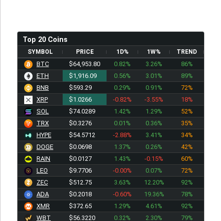
Top 20 Coins
SYMBOL
PRICE
1D%
1W%
TREND
BTC
$64,953.80
0.82%
3.26%
86%
ETH
$1,916.09
0.56%
3.01%
89%
BNB
$593.29
0.29%
0.91%
72%
XRP
$1.0266
-0.82%
-3.55%
18%
SOL
$74.0289
1.42%
1.29%
52%
TRX
$0.3276
0.01%
0.36%
35%
HYPE
$54.5712
-2.88%
3.41%
34%
DOGE
$0.0698
1.37%
0.26%
42%
RAIN
$0.0127
1.43%
-0.15%
60%
LEO
$9.7706
-0.00%
0.07%
72%
ZEC
$512.75
3.63%
12.20%
92%
ADA
$0.2018
-0.60%
19.36%
78%
XMR
$372.65
1.29%
4.61%
92%
WBT
$56.3220
0.32%
2.30%
79%