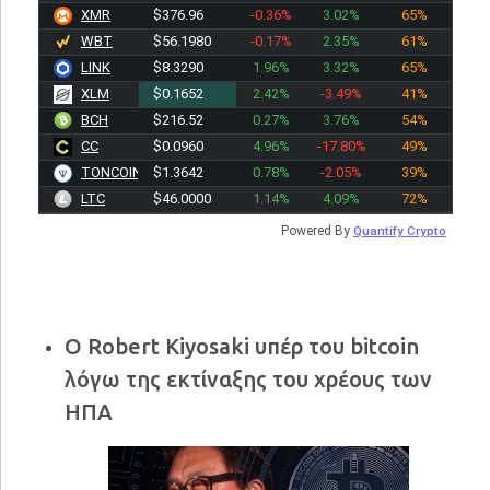
XMR
$376.96
-0.36%
3.02%
65%
WBT
$56.1980
-0.17%
2.35%
61%
LINK
$8.3290
1.96%
3.32%
65%
XLM
$0.1652
2.42%
-3.49%
41%
BCH
$216.52
0.27%
3.76%
54%
CC
$0.0960
4.96%
-17.80%
49%
TONCOIN
$1.3642
0.78%
-2.05%
39%
LTC
$46.0000
1.14%
4.09%
72%
Powered By
Quantify Crypto
Ο Robert Kiyosaki υπέρ του bitcoin
λόγω της εκτίναξης του χρέους των
ΗΠΑ