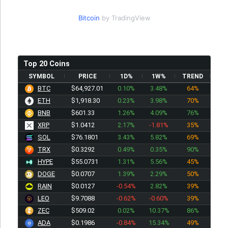
Bitcoin
by TradingView
Top 20 Coins
SYMBOL
PRICE
1D%
1W%
TREND
BTC
$64,927.01
0.10%
3.48%
64%
ETH
$1,918.30
0.23%
3.98%
70%
BNB
$601.33
1.26%
4.09%
76%
XRP
$1.0412
2.17%
-1.81%
35%
SOL
$76.1801
3.43%
5.82%
69%
TRX
$0.3292
0.49%
0.35%
90%
HYPE
$55.0731
1.31%
5.56%
45%
DOGE
$0.0707
1.39%
2.29%
50%
RAIN
$0.0127
-0.54%
2.82%
39%
LEO
$9.7088
-0.62%
-0.60%
39%
ZEC
$509.02
0.02%
10.37%
86%
ADA
$0.1986
-0.84%
15.34%
49%