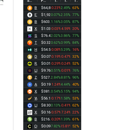
SYMBOL
PRICE
1D%
1W%
TREND
BTC
$64,846.01
-0.23%
2.49%
63%
ETH
$1,920.04
0.07%
2.35%
77%
BNB
$603.80
1.16%
3.05%
87%
XRP
$1.0367
-0.03%
-4.59%
20%
SOL
$76.4385
2.02%
3.86%
77%
TRX
$0.3297
0.62%
0.99%
84%
HYPE
$54.5999
-0.08%
5.29%
16%
DOGE
$0.0701
-0.19%
-0.47%
32%
RAIN
$0.0127
-0.29%
-0.24%
52%
LEO
$9.7673
0.51%
-0.01%
76%
ZEC
$527.17
2.84%
8.81%
96%
ADA
$0.1967
-1.24%
4.44%
40%
XMR
$381.67
0.54%
5.15%
94%
WBT
$56.1620
-0.17%
1.58%
53%
LINK
$8.3070
0.13%
-0.41%
62%
XLM
$0.1629
-0.57%
-7.24%
22%
ν
BCH
$216.65
-0.20%
1.39%
61%
CC
$0.0981
7.82%
-15.81%
52%