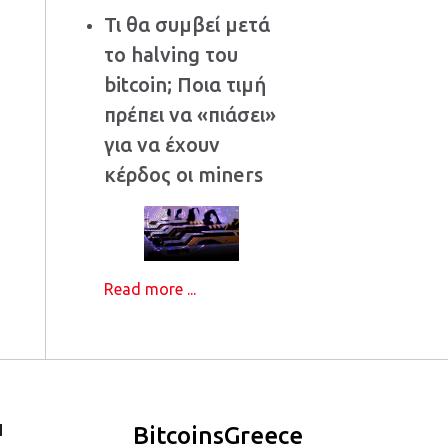
Τι θα συμβεί μετά
το halving του
bitcoin; Ποια τιμή
πρέπει να «πιάσει»
για να έχουν
κέρδος οι miners
Read more ...
Ι
BitcoinsGreece