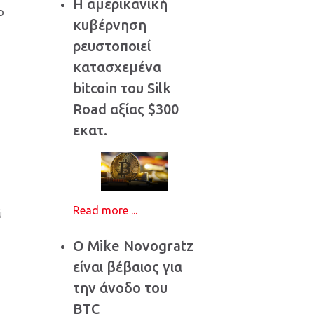
Η αμερικανική
ο
κυβέρνηση
ρευστοποιεί
κατασχεμένα
ο
bitcoin του Silk
Road αξίας $300
εκατ.
Read more ...
ύ
Ο Mike Novogratz
είναι βέβαιος για
την άνοδο του
BTC