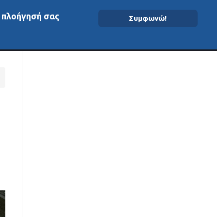
ν πλοήγησή σας
Συμφωνώ!
ομένα On-Chain