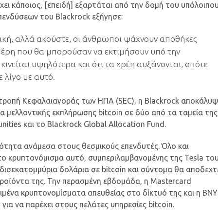
χει κάποιος, [επειδή] εξαρτάται από την δομή του υπόλοιπο
πενδύσεων του Blackrock εξήγησε:
τική, αλλά ακούστε, οι άνθρωποι ψάχνουν αποθήκες
μέρη που θα μπορούσαν να εκτιμήσουν υπό την
ινείται υψηλότερα και ότι τα χρέη αυξάνονται, οπότε
 λίγο με αυτό.
ιτροπή Κεφαλαιαγοράς των ΗΠΑ (SEC), η Blackrock αποκάλυ
α μελλοντικής εκπλήρωσης bitcoin σε δύο από τα ταμεία της
nities και το Blackrock Global Allocation Fund.
κότητα ανάμεσα στους θεσμικούς επενδυτές. Όλο και
 το κρυπτονόμισμα αυτό, συμπεριλαμβανομένης της Tesla το
5 δισεκατομμύρια δολάρια σε bitcoin και σύντομα θα αποδεχτ
προϊόντα της. Την περασμένη εβδομάδα, η Mastercard
ριμένα κρυπτονομίσματα απευθείας στο δίκτυό της και η BNY
για να παρέχει στους πελάτες υπηρεσίες bitcoin.