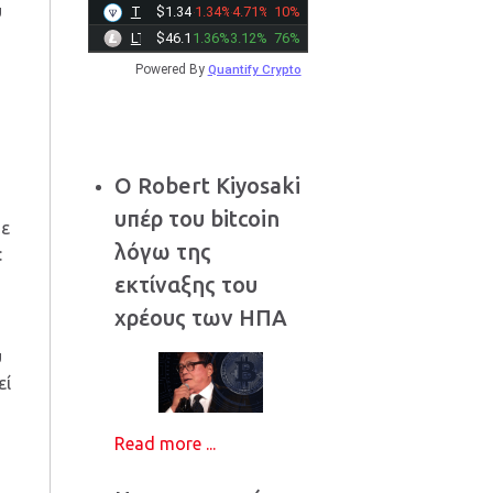
υ
TONCOIN
$1.3442
-1.34%
-4.71%
10%
LTC
$46.1800
1.36%
3.12%
76%
Powered By
Quantify Crypto
Ο Robert Kiyosaki
υπέρ του bitcoin
ψε
λόγω της
:
εκτίναξης του
χρέους των ΗΠΑ
υ
εί
Read more ...