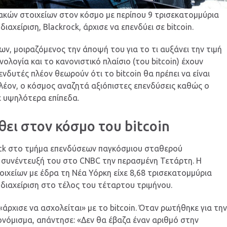
ιακών στοιχείων στον κόσμο με περίπου 9 τρισεκατομμύρια
ιαχείριση, Blackrock, άρχισε να επενδύει σε bitcoin.
ων, μοιραζόμενος την άποψή του για το τι αυξάνει την τιμή
νολογία και το κανονιστικό πλαίσιο (του bitcoin) έχουν
ενδυτές πλέον θεωρούν ότι το bitcoin θα πρέπει να είναι
λέον, ο κόσμος αναζητά αξιόπιστες επενδύσεις καθώς ο
ε υψηλότερα επίπεδα.
λθει στον κόσμο του bitcoin
krock στο τμήμα επενδύσεων παγκόσμιου σταθερού
σε συνέντευξή του στο CNBC την περασμένη Τετάρτη. Η
οιχείων με έδρα τη Νέα Υόρκη είχε 8,68 τρισεκατομμύρια
διαχείριση στο τέλος του τέταρτου τριμήνου.
 «άρχισε να ασχολείται» με το bitcoin. Όταν ρωτήθηκε για τη
όμισμα, απάντησε: «Δεν θα έβαζα έναν αριθμό στην