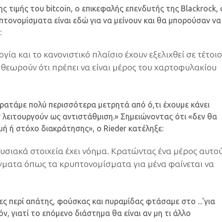
 τιμής του bitcoin, ο επικεφαλής επενδυτής της Blackrock, 
πτονομίσματα είναι εδώ για να μείνουν και θα μπορούσαν να
:
ογία και το κανονιστικό πλαίσιο έχουν εξελιχθεί σε τέτοι
θεωρούν ότι πρέπει να είναι μέρος του χαρτοφυλακίου
«Κρατάμε πολύ περισσότερα μετρητά από ό,τι έχουμε κάνει
εν λειτουργούν ως αντιστάθμιση.» Σημειώνοντας ότι «δεν θα
μή ή στόχο διακράτησης», ο Rieder κατέληξε:
υσιακά στοιχεία έχει νόημα. Κρατώντας ένα μέρος αυτο
γματα όπως τα κρυπτονομίσματα για μένα φαίνεται να
ς περί απάτης, φούσκας και πυραμίδας φτάσαμε στο ...'για
όν, γιατί το επόμενο διάστημα θα είναι αν μη τι άλλο