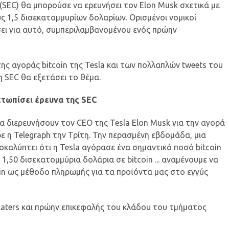
SEC) θα μπορούσε να ερευνήσει τον Elon Musk σχετικά με
υς 1,5 δισεκατομμυρίων δολαρίων. Ορισμένοι νομικοί
ει για αυτό, συμπεριλαμβανομένου ενός πρώην
ς αγοράς bitcoin της Tesla και των πολλαπλών tweets του
 η SEC θα εξετάσει το θέμα.
ετωπίσει έρευνα της SEC
α διερευνήσουν τον CEO της Tesla Elon Musk για την αγορά
ρε η Telegraph την Τρίτη. Την περασμένη εβδομάδα, μια
καλύπτει ότι η Tesla αγόρασε ένα σημαντικό ποσό bitcoin
1,50 δισεκατομμύρια δολάρια σε bitcoin ... αναμένουμε να
in ως μέθοδο πληρωμής για τα προϊόντα μας στο εγγύς
laters και πρώην επικεφαλής του κλάδου του τμήματος