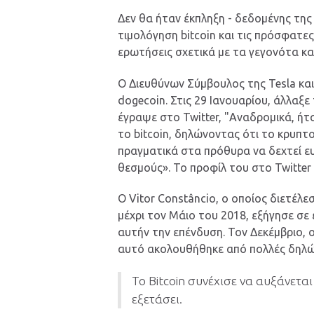
Δεν θα ήταν έκπληξη - δεδομένης της
τιμολόγηση bitcoin και τις πρόσφατες
ερωτήσεις σχετικά με τα γεγονότα κα
Ο Διευθύνων Σύμβουλος της Tesla και τ
dogecoin. Στις 29 Ιανουαρίου, άλλαξε 
έγραψε στο Twitter, "Αναδρομικά, ήτ
το bitcoin, δηλώνοντας ότι το κρυπτον
πραγματικά στα πρόθυρα να δεχτεί ε
θεσμούς». Το προφίλ του στο Twitter δ
Ο Vitor Constâncio, ο οποίος διετέλ
μέχρι τον Μάιο του 2018, εξήγησε σε
αυτήν την επένδυση. Τον Δεκέμβριο, ο
αυτό ακολουθήθηκε από πολλές δηλώσ
Το Bitcoin συνέχισε να αυξάνεται
εξετάσει.