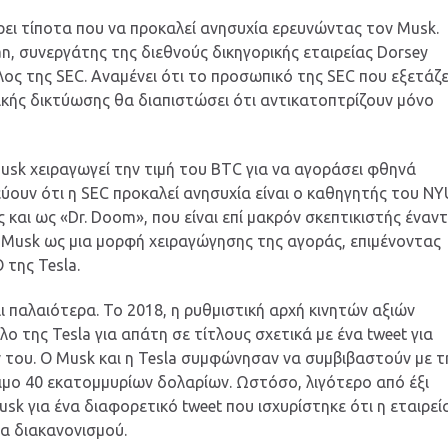
βρει τίποτα που να προκαλεί ανησυχία ερευνώντας τον Musk.
, συνεργάτης της διεθνούς δικηγορικής εταιρείας Dorsey
ς της SEC. Αναμένει ότι το προσωπικό της SEC που εξετάζε
ικής δικτύωσης θα διαπιστώσει ότι αντικατοπτρίζουν μόνο
usk χειραγωγεί την τιμή του BTC για να αγοράσει φθηνά
ύουν ότι η SEC προκαλεί ανησυχία είναι ο καθηγητής του NY
ς και ως «Dr. Doom», που είναι επί μακρόν σκεπτικιστής έναντ
υ Musk ως μια μορφή χειραγώγησης της αγοράς, επιμένοντας
 της Tesla.
ι παλαιότερα. Το 2018, η ρυθμιστική αρχή κινητών αξιών
 της Tesla για απάτη σε τίτλους σχετικά με ένα tweet για
 του. Ο Musk και η Tesla συμφώνησαν να συμβιβαστούν με τ
ιμο 40 εκατομμυρίων δολαρίων. Ωστόσο, λιγότερο από έξι
sk για ένα διαφορετικό tweet που ισχυρίστηκε ότι η εταιρεί
α διακανονισμού.