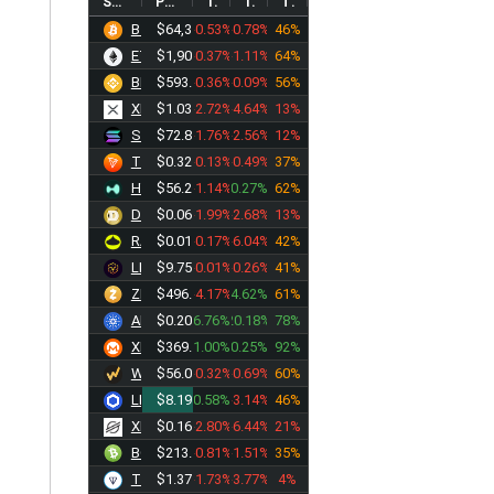
SYMBOL
PRICE
1D%
1W%
TREND
BTC
$64,305.83
-0.53%
-0.78%
46%
ETH
$1,902.66
-0.37%
-1.11%
64%
BNB
$593.24
-0.36%
-0.09%
56%
XRP
$1.0375
-2.72%
-4.64%
13%
SOL
$72.8566
-1.76%
-2.56%
12%
TRX
$0.3276
-0.13%
-0.49%
37%
HYPE
$56.2758
-1.14%
0.27%
62%
DOGE
$0.0690
-1.99%
-2.68%
13%
RAIN
$0.0126
-0.17%
-6.04%
42%
LEO
$9.7513
-0.01%
-0.26%
41%
ZEC
$496.52
-4.17%
4.62%
61%
ADA
$0.2032
6.76%
20.18%
78%
XMR
$369.31
1.00%
0.25%
92%
WBT
$56.0520
-0.32%
-0.69%
60%
LINK
$8.1940
0.58%
-3.14%
46%
XLM
$0.1618
-2.80%
-6.44%
21%
BCH
$213.09
-0.81%
-1.51%
35%
TONCOIN
$1.3766
-1.73%
-3.77%
4%