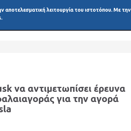
 την αποτελεσματική λειτουργία του ιστοτόπου. Με τη
ή
Νέα
Άλλα μέσα
Αγορές
Διάφορα
Δεδ
.
usk να αντιμετωπίσει έρευνα
φαλαιαγοράς για την αγορά
sla