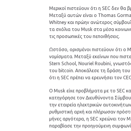
Μερικοί πιστεύουν ότι η SEC δεν θα 
Μεταξύ αυτών είναι ο Thomas Gorman
Whitney και πρώην ανώτερος σύμβουλο
τα σχόλια του Musk στα μέσα κοινων
τις προσωπικές του πεποιθήσεις.
Ωστόσο, ορισμένοι πιστεύουν ότι ο M
νομίσματα. Μεταξύ εκείνων που πιστε
Stern School, Nouriel Roubini, γνωστό
του bitcoin. Αποκάλεσε τη δράση το
ότι η SEC πρέπει να ερευνήσει τον CEO
Ο Musk είχε προβλήματα με το SEC κα
κατηγόρησε τον Διευθύνοντα Σύμβουλο
την εταιρεία ηλεκτρικών αυτοκινήτων
ρυθμιστική αρχή και πλήρωσαν πρόστ
μήνες αργότερα, η SEC χρεώνει τον Mu
παραβίασε την προηγούμενη συμφωνί