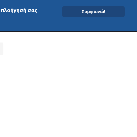
ν πλοήγησή σας
Συμφωνώ!
ομένα On-Chain