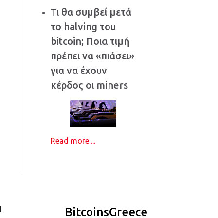
Τι θα συμβεί μετά
το halving του
bitcoin; Ποια τιμή
πρέπει να «πιάσει»
για να έχουν
κέρδος οι miners
Read more ...
Ι
BitcoinsGreece