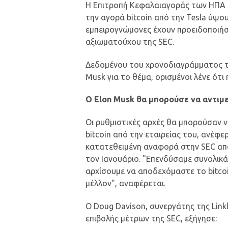
Η Επιτροπή Κεφαλαιαγοράς των ΗΠΑ (
την αγορά bitcoin από την Tesla ύψο
εμπειρογνώμονες έχουν προειδοποιήσ
αξιωματούχου της SEC.
Δεδομένου του χρονοδιαγράμματος τη
Musk για το θέμα, ορισμένοι λένε ότι
Ο Elon Musk θα μπορούσε να αντιμ
Οι ρυθμιστικές αρχές θα μπορούσαν ν
bitcoin από την εταιρείας του, ανέφε
κατατεθειμένη αναφορά στην SEC απο
τον Ιανουάριο. "Επενδύσαμε συνολικά 
αρχίσουμε να αποδεχόμαστε το bitco
μέλλον", αναφέρεται.
Ο Doug Davison, συνεργάτης της Link
επιβολής μέτρων της SEC, εξήγησε: