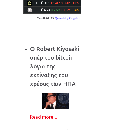
CC
$0.0916
-12.40%
-25.50%
13%
LTC
$45.4800
0.26%
-0.57%
54%
Powered By
Quantify Crypto
Ο Robert Kiyosaki
α
υπέρ του bitcoin
λόγω της
εκτίναξης του
χρέους των ΗΠΑ
Read more ...