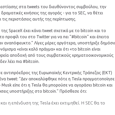
 εστίασης στα tweets του διευθύνοντος συμβούλου, την
 δραματικές κινήσεις της αγοράς - για το SEC, να θέτει
ι τις περιστάσεις αυτής της περίπτωσης.
ης SpaceΧ έχει κάνει tweet σχετικά με το bitcoin και το
το προφίλ του στο Twitter για να πει "#bitcoin" και έπειτα
αν αναπόφευκτο." Λίγες μέρες αργότερα, υποστήριξε δημόσι
όμισμα «είναι καλό πράγμα» και ότι «το bitcoin είναι
υρεία αποδοχή από τους συμβατικούς χρηματοοικονομικούς
εν λέει πια #bitcoin.
εσε αντιπρόεδρος της Ευρωπαϊκής Κεντρικής Τράπεζας (ΕΚΤ)
 ένα tweet: "Δεν αποκαλύφθηκε πότε η Tesla πραγματοποίησε
 Musk είπε ότι η Tesla θα μπορούσε να αγοράσει bitcoin και
εις υποστήριξης στο bitcoin." Πρόσθεσε ότι:
 και η επένδυση της Tesla έχει εκτιμηθεί. Η SEC θα το