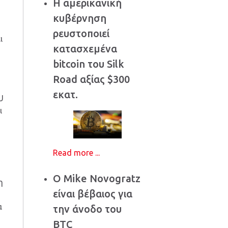
Η αμερικανική
κυβέρνηση
ρευστοποιεί
ι
κατασχεμένα
bitcoin του Silk
Road αξίας $300
εκατ.
U
ι
Read more ...
Ο Mike Novogratz
η
είναι βέβαιος για
α
την άνοδο του
BTC