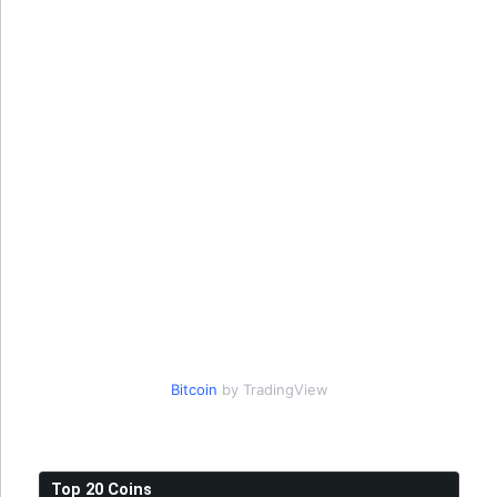
Bitcoin
by TradingView
Top 20 Coins