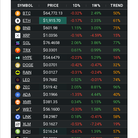
SYMBOL
PRICE
1D%
1W%
TREND
BTC
$64,772.13
-0.32%
2.49%
50%
ETH
$1,915.70
-0.17%
2.35%
62%
BNB
$601.98
1.15%
3.05%
75%
XRP
$1.0356
-0.16%
-4.59%
16%
SOL
$76.4658
2.06%
3.86%
77%
TRX
$0.3301
0.61%
0.99%
89%
HYPE
$54.6479
-0.23%
5.29%
16%
DOGE
$0.0701
-0.42%
-0.47%
29%
RAIN
$0.0127
-0.31%
-0.24%
50%
LEO
$9.7682
0.52%
-0.01%
74%
ZEC
$519.42
2.05%
8.81%
96%
ADA
$0.1966
-1.35%
4.44%
40%
XMR
$381.35
0.34%
5.15%
89%
WBT
$56.1600
-0.30%
1.58%
52%
LINK
$8.2987
0.18%
-0.41%
58%
XLM
$0.1627
-0.53%
-7.24%
19%
BCH
$216.24
-0.67%
1.39%
57%