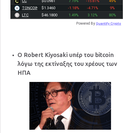
CC
$0.0981
7.19%
-15.81%
49%
TONCOIN
$1.3460
-1.18%
-4.71%
9%
LTC
$46.1800
1.49%
3.12%
80%
Powered By
Quantify Crypto
Ο Robert Kiyosaki υπέρ του bitcoin
λόγω της εκτίναξης του χρέους των
ΗΠΑ