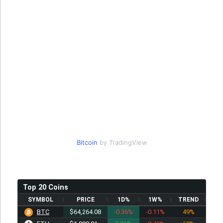
Bitcoin
by TradingView
Top 20 Coins
SYMBOL
PRICE
1D%
1W%
TREND
BTC
$64,264.08
-0.36%
-0.11%
49%