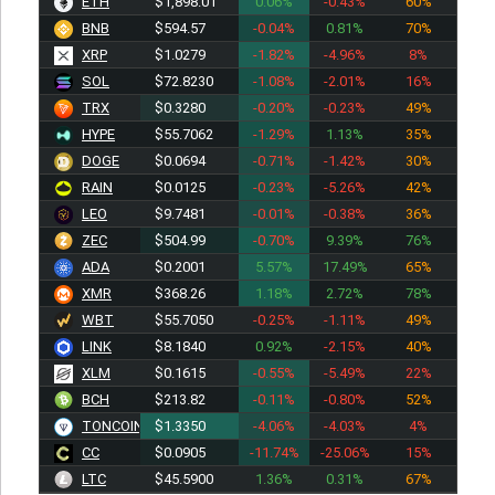
ETH
$1,898.01
0.06%
-0.43%
60%
BNB
$594.57
-0.04%
0.81%
70%
XRP
$1.0279
-1.82%
-4.96%
8%
SOL
$72.8230
-1.08%
-2.01%
16%
TRX
$0.3280
-0.20%
-0.23%
49%
HYPE
$55.7062
-1.29%
1.13%
35%
DOGE
$0.0694
-0.71%
-1.42%
30%
RAIN
$0.0125
-0.23%
-5.26%
42%
LEO
$9.7481
-0.01%
-0.38%
36%
ZEC
$504.99
-0.70%
9.39%
76%
ADA
$0.2001
5.57%
17.49%
65%
XMR
$368.26
1.18%
2.72%
78%
WBT
$55.7050
-0.25%
-1.11%
49%
LINK
$8.1840
0.92%
-2.15%
40%
XLM
$0.1615
-0.55%
-5.49%
22%
BCH
$213.82
-0.11%
-0.80%
52%
TONCOIN
$1.3350
-4.06%
-4.03%
4%
CC
$0.0905
-11.74%
-25.06%
15%
LTC
$45.5900
1.36%
0.31%
67%