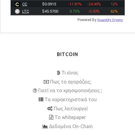
CC
$0.0915
-11.81%
-24.49%
12%
LTC
$45.5700
0.73%
-0.50%
62%
Powered By
Quantify Crypto
BITCOIN
Τι είναι;
Πως το αγοράζεις;
Γιατί να το χρησιμοποιήσεις ;
Τα χαρακτηριστικά του
Πως λειτουργεί
To whitepaper
Δεδομένα On-Chain