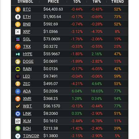
SYMBOL
PRICE
1D%
1W%
TREND
BTC
$64,403.63
-0.44%
-0.43%
52%
ETH
$1,905.64
-0.17%
-0.69%
73%
BNB
$592.69
-0.74%
-0.28%
52%
XRP
$1.0366
-3.12%
-4.70%
8%
SOL
$73.0609
-1.76%
-2.06%
19%
TRX
$0.3272
-0.33%
-0.55%
25%
HYPE
$55.9667
-1.83%
2.16%
47%
DOGE
$0.0691
-1.89%
-2.82%
15%
RAIN
$0.0126
-0.17%
-6.05%
42%
LEO
$9.7491
-0.04%
-0.06%
59%
ZEC
$495.07
-4.21%
4.64%
53%
ADA
$0.2036
6.04%
18.65%
77%
XMR
$368.25
1.28%
0.34%
94%
WBT
$56.1570
-0.13%
-0.44%
77%
LINK
$8.2060
0.33%
-2.90%
51%
XLM
$0.1612
-3.44%
-6.78%
11%
BCH
$213.38
-1.42%
-2.40%
39%
TONCOIN
$1.3800
-2.15%
-2.90%
5%