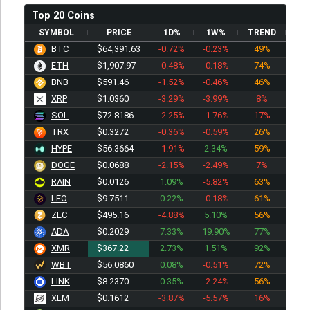
Top 20 Coins
SYMBOL
PRICE
1D%
1W%
TREND
BTC
$64,391.63
-0.72%
-0.23%
49%
ETH
$1,907.97
-0.48%
-0.18%
74%
BNB
$591.46
-1.52%
-0.46%
46%
XRP
$1.0360
-3.29%
-3.99%
8%
SOL
$72.8186
-2.25%
-1.76%
17%
TRX
$0.3272
-0.36%
-0.59%
26%
HYPE
$56.3664
-1.91%
2.34%
59%
DOGE
$0.0688
-2.15%
-2.49%
7%
RAIN
$0.0126
1.09%
-5.82%
63%
LEO
$9.7511
0.22%
-0.18%
61%
ZEC
$495.16
-4.88%
5.10%
56%
ADA
$0.2029
7.33%
19.90%
77%
XMR
$367.22
2.73%
1.51%
92%
WBT
$56.0860
0.08%
-0.51%
72%
LINK
$8.2370
0.35%
-2.24%
56%
XLM
$0.1612
-3.87%
-5.57%
16%