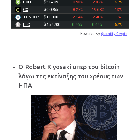
BCH
$214.09
-0.93%
-2.37%
61%
CC
$0.0955
-8.27%
-19.68%
13%
TONCOIN
$1.3808
-2.14%
-2.40%
3%
LTC
$45.4700
0.46%
0.64%
57%
Powered By
Quantify Crypto
Ο Robert Kiyosaki υπέρ του bitcoin
λόγω της εκτίναξης του χρέους των
ΗΠΑ