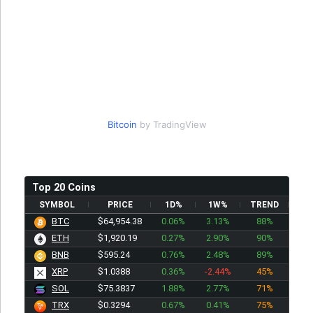
Bitcoin
by TradingView
Top 20 Coins
SYMBOL
PRICE
1D%
1W%
TREND
BTC
$64,954.38
0.06%
3.13%
88%
ETH
$1,920.19
0.27%
2.90%
90%
BNB
$595.24
0.76%
2.48%
89%
XRP
$1.0388
0.36%
-2.44%
45%
SOL
$75.3837
1.88%
2.77%
71%
TRX
$0.3294
0.67%
0.41%
75%