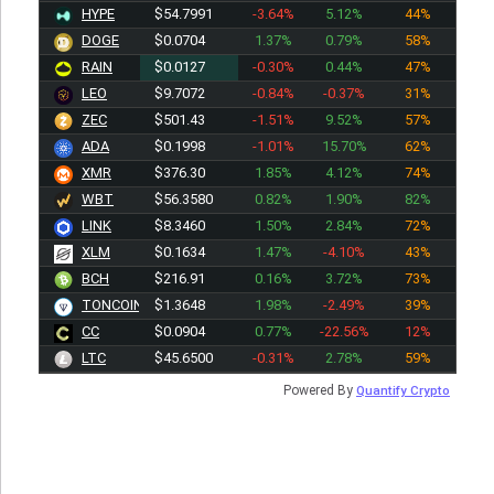
HYPE
$54.7991
-3.64%
5.12%
44%
DOGE
$0.0704
1.37%
0.79%
58%
RAIN
$0.0127
-0.30%
0.44%
47%
LEO
$9.7072
-0.84%
-0.37%
31%
ZEC
$501.43
-1.51%
9.52%
57%
ADA
$0.1998
-1.01%
15.70%
62%
XMR
$376.30
1.85%
4.12%
74%
WBT
$56.3580
0.82%
1.90%
82%
LINK
$8.3460
1.50%
2.84%
72%
XLM
$0.1634
1.47%
-4.10%
43%
BCH
$216.91
0.16%
3.72%
73%
TONCOIN
$1.3648
1.98%
-2.49%
39%
CC
$0.0904
0.77%
-22.56%
12%
LTC
$45.6500
-0.31%
2.78%
59%
Powered By
Quantify Crypto