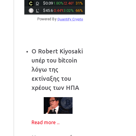
CC
$0.0910
1.80%
-22.46%
31%
LTC
$45.6500
-0.44%
3.02%
66%
Powered By
Quantify Crypto
η
Ο Robert Kiyosaki
υπέρ του bitcoin
λόγω της
εκτίναξης του
χρέους των ΗΠΑ
Read more ...