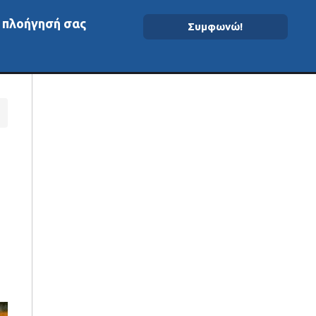
ν πλοήγησή σας
Συμφωνώ!
ομένα On-Chain