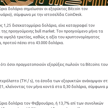
ρια δολάρια σημείωσαν οι εξορύκτες Bitcoin τον
υάριο), σύμφωνα με την ιστοσελίδα CoinDesk.
 1,25 δισεκατομμύρια δολάρια, είχε καταγραφεί τον
α της προηγούμενης bull market. Τον προηγούμενο μήνα τα
ε υψηλά τριετίας, καθώς η αξία του κρυπτονομίσματος
, προτού πέσει στα 43.000 δολάρια.
 ότι όσοι πραγματοποιούν εξορύξεις πωλούν τα Bitcoins του
υτερόλεπτο (TH / s), τα έσοδα των εξορυκτών ανέκαμψαν σ
21, κλείνοντας τον μήνα κοντά στα 0,30 δολάρια, σύμφωνα 
ύρια δολάρια τον Φεβρουάριο, ή 13,7% επί των συνολικών