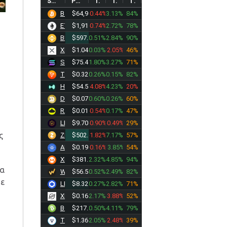
SYMBOL
PRICE
1D%
1W%
TREND
BTC
$64,958.80
-0.44%
3.13%
84%
ETH
$1,918.11
-0.74%
2.72%
78%
BNB
$597.46
0.51%
2.84%
90%
XRP
$1.0428
0.03%
-2.05%
46%
SOL
$75.4826
1.80%
3.27%
71%
TRX
$0.3290
0.26%
0.15%
82%
HYPE
$54.5136
-4.08%
4.23%
20%
DOGE
$0.0705
0.60%
0.26%
60%
RAIN
$0.0127
-0.54%
0.17%
47%
LEO
$9.7070
-0.90%
-0.49%
29%
ς
ZEC
$502.89
-1.82%
7.17%
57%
ADA
$0.1995
-0.16%
13.85%
54%
XMR
$381.14
2.32%
4.85%
94%
τα
WBT
$56.5130
0.52%
2.49%
82%
με
LINK
$8.3220
0.27%
2.82%
71%
XLM
$0.1650
2.17%
-3.88%
52%
BCH
$217.24
0.50%
4.11%
79%
TONCOIN
$1.3659
2.05%
-2.48%
39%