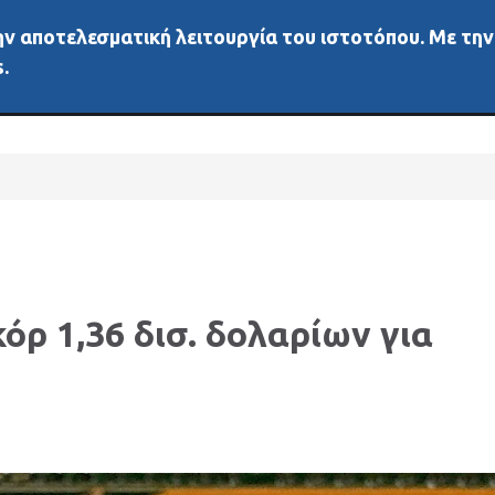
 την αποτελεσματική λειτουργία του ιστοτόπου. Με τη
ή
Νέα
Άλλα μέσα
Αγορές
Διάφορα
Δεδ
.
κόρ 1,36 δισ. δολαρίων για