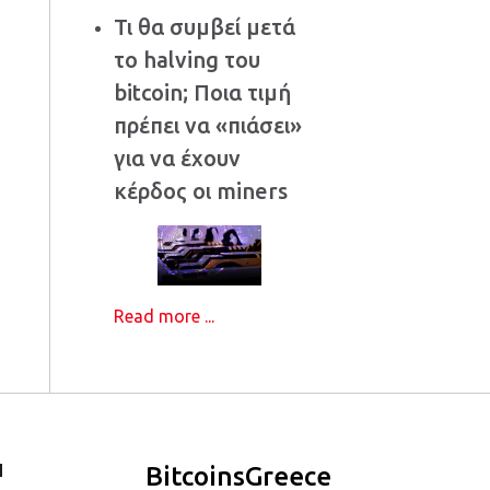
Τι θα συμβεί μετά
το halving του
bitcoin; Ποια τιμή
πρέπει να «πιάσει»
για να έχουν
κέρδος οι miners
Read more ...
Ι
BitcoinsGreece