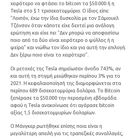
χειρότερο να φτάσει το bitcoin τα $50.000 ή η
Tesla στο $ 1 τρισεκατομμύριο. Ο ίδιος είπε:
"Λοιπόν, έχω την ίδια δυσκολία με τον Σάμιουελ
Τζόνσον όταν κάποτε είχε δεχτεί μια ανάλογη
ερώτηση και είχε πει "Δεν μπορώ να αποφασίσω
ποιο από τα δύο είναι χειρότερο ο ψύλλος ή η
ψείρα" και νιώθω τον ίδιο και για αυτή την επιλογή.
Δεν ξέρω ποιο είναι το χειρότερο".
Οι μετοχές της Tesla σημείωσαν άνοδο 743%, αν
και αυτή τη στιγμή μειώθηκαν περίπου 3% για το
2021. Η κεφαλαιοποίησή της διαμορφώνεται στα
περίπου 689 δισεκατομμύρια δολάρια. Το Bitcoin
ξεπέρασε τα $50.000 την περασμένη εβδομάδα
αφού η Tesla ανακοίνωσε ότι αγόρασε bitcoin
αξίας 1,5 δισεκατομμυρίων δολαρίων.
Ο Mάνγκερ ρωτήθηκε επίσης ποια είναι η
μεγαλύτερη απειλή για τις τραπεζικές συναλλαγές,