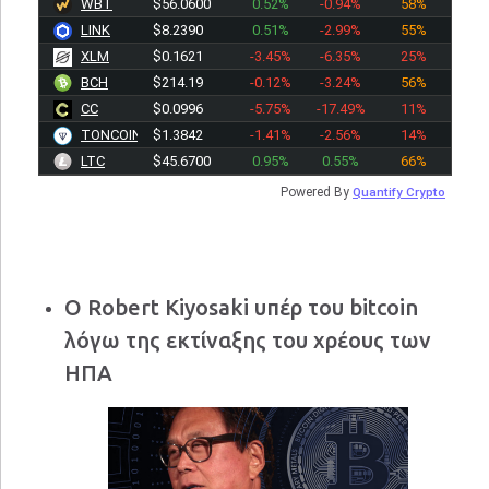
WBT
$56.0600
0.52%
-0.94%
58%
LINK
$8.2390
0.51%
-2.99%
55%
XLM
$0.1621
-3.45%
-6.35%
25%
BCH
$214.19
-0.12%
-3.24%
56%
CC
$0.0996
-5.75%
-17.49%
11%
TONCOIN
$1.3842
-1.41%
-2.56%
14%
LTC
$45.6700
0.95%
0.55%
66%
Powered By
Quantify Crypto
Ο Robert Kiyosaki υπέρ του bitcoin
λόγω της εκτίναξης του χρέους των
ΗΠΑ