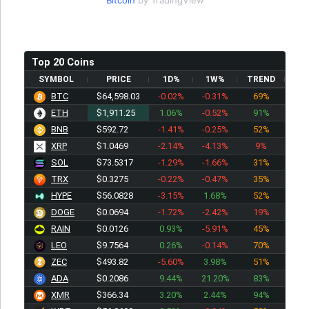
Bitcoin
by TradingView
Top 20 Coins
SYMBOL
PRICE
1D%
1W%
TREND
BTC
$64,598.03
-0.02%
-0.31%
69%
ETH
$1,911.25
1.06%
-0.52%
91%
BNB
$592.72
-1.41%
-0.25%
52%
XRP
$1.0469
-2.14%
-4.13%
9%
SOL
$73.5317
-1.29%
-1.66%
31%
TRX
$0.3275
-0.22%
-0.47%
35%
HYPE
$56.0828
-3.15%
1.68%
52%
DOGE
$0.0694
-1.72%
-2.42%
19%
RAIN
$0.0126
0.93%
-5.91%
45%
LEO
$9.7564
0.26%
-0.14%
70%
ZEC
$493.82
-5.60%
3.98%
51%
ADA
$0.2086
9.44%
21.20%
83%
XMR
$366.34
3.20%
2.44%
94%