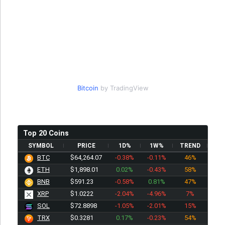
Bitcoin
by TradingView
Top 20 Coins
SYMBOL
PRICE
1D%
1W%
TREND
BTC
$64,264.07
-0.38%
-0.11%
46%
ETH
$1,898.01
0.02%
-0.43%
58%
BNB
$591.23
-0.58%
0.81%
47%
XRP
$1.0222
-2.04%
-4.96%
7%
SOL
$72.8898
-1.05%
-2.01%
15%
TRX
$0.3281
0.17%
-0.23%
54%