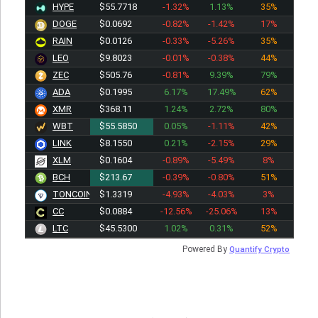
HYPE
$55.7718
-1.32%
1.13%
35%
DOGE
$0.0692
-0.82%
-1.42%
17%
RAIN
$0.0126
-0.33%
-5.26%
35%
LEO
$9.8028
-0.01%
-0.38%
44%
ZEC
$505.76
-0.81%
9.39%
79%
ADA
$0.1995
6.17%
17.49%
62%
XMR
$368.11
1.24%
2.72%
80%
WBT
$55.5850
0.05%
-1.11%
42%
LINK
$8.1550
0.21%
-2.15%
29%
XLM
$0.1604
-0.89%
-5.49%
8%
BCH
$213.67
-0.39%
-0.80%
51%
TONCOIN
$1.3319
-4.93%
-4.03%
3%
CC
$0.0884
-12.56%
-25.06%
13%
LTC
$45.5300
1.02%
0.31%
52%
Powered By
Quantify Crypto