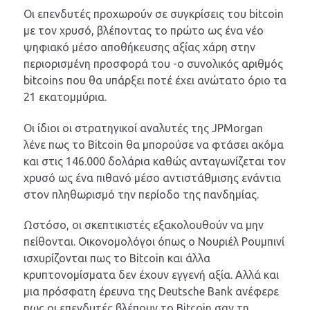
Οι επενδυτές προχωρούν σε συγκρίσεις του bitcoin
με τον χρυσό, βλέποντας το πρώτο ως ένα νέο
ψηφιακό μέσο αποθήκευσης αξίας χάρη στην
περιορισμένη προσφορά του -ο συνολικός αριθμός
bitcoins που θα υπάρξει ποτέ έχει ανώτατο όριο τα
21 εκατομμύρια.
Οι ίδιοι οι στρατηγικοί αναλυτές της JPMorgan
λένε πως το Βitcoin θα μπορούσε να φτάσει ακόμα
και στις 146.000 δολάρια καθώς ανταγωνίζεται τον
χρυσό ως ένα πιθανό μέσο αντιστάθμισης ενάντια
στον πληθωρισμό την περίοδο της πανδημίας.
Ωστόσο, οι σκεπτικιστές εξακολουθούν να μην
πείθονται. Οικονομολόγοι όπως ο Νουριέλ Ρουμπινί
ισχυρίζονται πως το Bitcoin και άλλα
κρυπτονομίσματα δεν έχουν εγγενή αξία. Αλλά και
μια πρόσφατη έρευνα της Deutsche Bank ανέφερε
πως οι επενδυτές βλέπουν το Bitcoin σαν τη