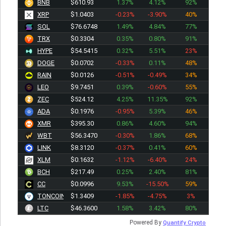
BNB
$610.93
1.37%
4.12%
92%
XRP
$1.0403
-0.23%
-3.90%
40%
SOL
$76.6748
1.49%
4.84%
77%
TRX
$0.3304
0.35%
0.80%
91%
HYPE
$54.5415
0.32%
5.51%
23%
DOGE
$0.0702
-0.33%
0.11%
48%
RAIN
$0.0126
-0.51%
-0.49%
34%
LEO
$9.7451
0.39%
-0.60%
55%
ZEC
$524.12
4.25%
11.35%
92%
ADA
$0.1976
-0.95%
5.39%
46%
XMR
$395.30
0.86%
4.60%
94%
WBT
$56.3470
-0.30%
1.86%
68%
LINK
$8.3120
-0.37%
0.41%
60%
XLM
$0.1632
-1.12%
-6.40%
24%
BCH
$217.49
0.25%
2.40%
81%
CC
$0.0996
9.53%
-15.50%
59%
TONCOIN
$1.3409
-1.85%
-4.75%
3%
LTC
$46.3600
1.58%
3.42%
80%
Powered By
Quantify Crypto