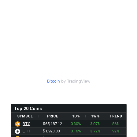
Bitcoin
by TradingView
Top 20 Coins
SYMBOL
PRICE
1D%
1W%
TREND
BTC
$65,187.12
0.30%
3.07%
86%
ETH
$1,923.33
0.16%
3.72%
92%